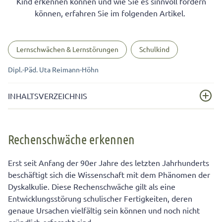
Kind erkennen können und wie Sie es sinnvoll fördern
können, erfahren Sie im folgenden Artikel.
Lernschwächen & Lernstörungen
Schulkind
Dipl.-Päd. Uta Reimann-Höhn
INHALTSVERZEICHNIS
Rechenschwäche erkennen
Rechenschwäche erkennen
Checkliste: So erkennen Sie, ob Ihr Kind an Dyskalkulie
leidet!
Erst seit Anfang der 90er Jahre des letzten Jahrhunderts
beschäftigt sich die Wissenschaft mit dem Phänomen der
Dyskalkulie. Diese Rechenschwäche gilt als eine
Entwicklungsstörung schulischer Fertigkeiten, deren
genaue Ursachen vielfältig sein können und noch nicht