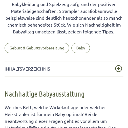
Babykleidung und Spielzeug aufgrund der positiven
Materialeigenschaften. Strampler aus Biobaumwolle
beispielsweise sind deutlich hautschonender als so manch
chemisch behandeltes Stück. Wie sich Nachhaltigkeit im
Babyalltag umsetzen lässt, zeigen folgende Tipps.
Geburt & Geburtsvorbereitung
Baby
INHALTSVERZEICHNIS
Nachhaltige Babyausstattung
Nachhaltige Babyausstattung
Nachhaltigkeit bei Windeln – Stoffwindeln sind
besonders hautfreundlich
Welches Bett, welche Wickelauflage oder welcher
Nachhaltigkeit bei der Babypflege: Öle einfach selbst
Heizstrahler ist für mein Baby optimal? Bei der
machen
Beantwortung dieser Fragen geht es vor allem um
Materialqualität und gute Nutzungseigenschaften. Das