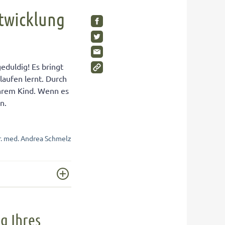
SHOP
Visuelle Wahrnehmung
Schimmelpilze im Kinderzimmer
twicklung
Gleichgewichtsgefühl fördern
Wohnen Sie gesund?
Umweltbewusstsein bei Kindern
Gesunde Möbel
Wahrnehmungstörungen
Rückzugsräume für Kinder
eduldig! Es bringt
Auditive Wahrnehmungsstörung
laufen lernt. Durch
Ihrem Kind. Wenn es
un.
SHOP
SHOP
SHOP
r. med. Andrea Schmelz
g Ihres