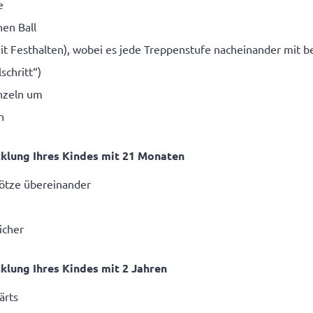
e
nen Ball
mit Festhalten), wobei es jede Treppenstufe nacheinander mit 
schritt“)
inzeln um
n
klung Ihres Kindes mit 21 Monaten
lötze übereinander
icher
klung Ihres Kindes mit 2 Jahren
ärts