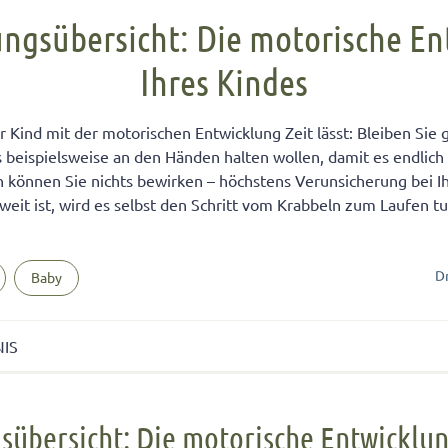
FÜR KINDER
cht unter Geschwistern
n Kinder ein Handy?
Übernachten bei Oma und Opa
Kinderpass beantragen
ungsübersicht: Die motorische En
chtig auf das Baby
men lernen
ersucht
Selbstvertrauen fördern
Reiseapotheke für Kinder
Ihres Kindes
isterpositionen
ungen fürs Wohnzimmer
 mit dem Smartphone
Teamplayer
Flugreise mit Baby
ät unter Geschwistern
unden
 und Konsumerziehung
Selbstbewusstsein fördern
Urlaubsbudget
r Kind mit der motorischen Entwicklung Zeit lässt: Bleiben Sie g
 Bedürfnisse eingehen
r Kinder
Starkes Mädchen erziehen
s beispielsweise an den Händen halten wollen, damit es endlich 
 können Sie nichts bewirken – höchstens Verunsicherung bei 
weit ist, wird es selbst den Schritt vom Krabbeln zum Laufen t
D
Baby
NIS
ersicht: Die motorische Entwicklung Ihres Kindes
sübersicht: Die motorische Entwicklun