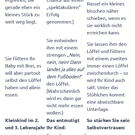
Rassel ein kleines
gerade eben ein
„spektakulären“
bisschen näher
kleines Stück zu
Erfolg
schieben, wenn es
weit weg liegt.
genommen.)
sie wirklich nicht
erreichen kann.
Sie entwinden
Sie lassen ihm den
ihm mit einem
Löffel und füttern
strengen „
Nein,
Sie füttern Ihr
mit einem zweiten
nein, nein! Dann
Baby mit Brei, es
immer einen Löffel
landet ja alles auf
will aber partout
zwischendurch – so
dem Fußboden!
“
selbst den Löffel
wird Ihr Kind auch
den Löffel.
haben und allein
satt. Unter das
(Wahrscheinlich
essen.
Stühlchen kommt
wird es dann gar
eine abwischbare
nicht mehr essen
Unterlage.
wollen.)
Kleinkind im 2.
Das entmutigt
So stärken Sie sein
und 3. Lebensjahr
Ihr Kind:
Selbstvertrauen: