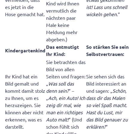
Kind wird Ihnen
es jetzt in die
ist! Lass uns schnell
vermutlich die
Hose gemacht hat.
wickeln gehen.
“
nächsten paar
Male keine
Meldung mehr
abgeben.)
Das entmutigt
So stärken Sie sein
Kindergartenkind
Ihr Kind:
Selbstvertrauen:
Sie betrachten das
Bild von allen
Ihr Kind hat ein
Seiten und fragen:
Sie sehen sich das
Bild gemalt und
„
Was soll das
Bild interessiert an
kommt damit stolz
denn sein?
“ –
und sagen: „
Schön,
zu Ihnen, um es
„
Ach, ein Auto! Ich
dass dir das Malen
herzuzeigen. Sie
zeig dir mal, wie
so viel Spaß macht.
können aber nicht
man ein richtiges
Hast du Lust, mir
erkennen, was es
Auto malt!
“ (Und
das Bild genauer zu
darstellt.
schon fühlt sich
erklären?
“
das Kind völlig