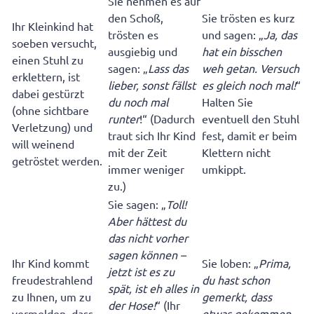
Sie nehmen es auf
den Schoß,
Sie trösten es kurz
Ihr Kleinkind hat
trösten es
und sagen: „
Ja, das
soeben versucht,
ausgiebig und
hat ein bisschen
einen Stuhl zu
sagen: „
Lass das
weh getan. Versuch
erklettern, ist
lieber, sonst fällst
es gleich noch mal!
“
dabei gestürzt
du noch mal
Halten Sie
(ohne sichtbare
runter
!“ (Dadurch
eventuell den Stuhl
Verletzung) und
traut sich Ihr Kind
fest, damit er beim
will weinend
mit der Zeit
Klettern nicht
getröstet werden.
immer weniger
umkippt.
zu.)
Sie sagen: „
Toll!
Aber hättest du
das nicht vorher
sagen können –
Ihr Kind kommt
Sie loben: „
Prima,
jetzt ist es zu
freudestrahlend
du hast schon
spät, ist eh alles in
zu Ihnen, um zu
gemerkt, dass
der Hose!
“ (Ihr
vermelden, dass
etwas gekommen