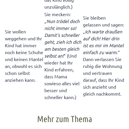
unzulänglich.)
Sie meckern:
Sie bleiben
„
Nun trödel doch
gelassen und sagen:
nicht immer so!
Sie wollen
„
Ich warte draußen
Damit’s schneller
weggehen und Ihr
auf dich! Hier drin
geht, zieh ich dich
Kind hat immer
ist es mir im Mantel
am besten gleich
noch keine Schuhe
einfach zu warm.
“
selbst an!
“ (Und
und keinen Mantel
Dann verlassen Sie
wieder hat Ihr
an, obwohl es sich
ruhig die Wohnung
Kind erfahren,
schon selbst
und vertrauen
dass Mama
anziehen kann.
darauf, dass Ihr Kind
sowieso alles viel
sich anzieht und
besser und
gleich nachkommt.
schneller kann.)
Mehr zum Thema