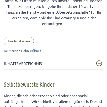
nicht. Wir Eltern müssen durch unsere Erziehung unseren
Teil dazu beitragen. Ich gebe Ihnen daher 10 wertvolle
Tipps an die Hand – und eine „Übersetzungshilfe“ für Ihr
Verhalten, damit Sie Ihr Kind ermutigen und nicht
entmutigen.
Kinder stärken
Dr. Martina Hahn-Hübner
INHALTSVERZEICHNIS
Selbstbewusste Kinder
Selbstbewusste Kinder
10 Tipps für selbstbewusste Kinder
„Übersetzungshilfe“ für die altersgemäße Ermutigung
Kinder, die schlecht erzogen sind oder aber sozial
(Situationsbeispiele)
auffällig, sind in Wirklichkeit vor allem unglücklich. Dies ist