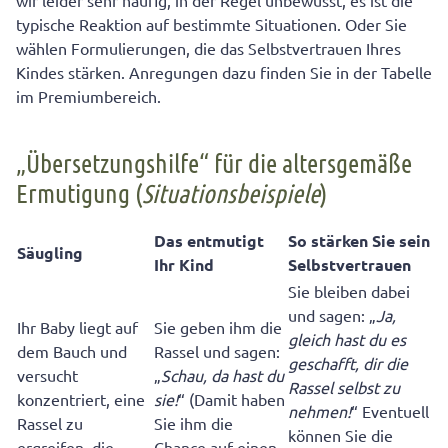
wir leider sehr häufig, in der Regel unbewusst, es ist die
typische Reaktion auf bestimmte Situationen. Oder Sie
wählen Formulierungen, die das Selbstvertrauen Ihres
Kindes stärken. Anregungen dazu finden Sie in der Tabelle
im Premiumbereich.
„Übersetzungshilfe“ für die altersgemäße
Ermutigung (
Situationsbeispiele
)
Das entmutigt
So stärken Sie sein
Säugling
Ihr Kind
Selbstvertrauen
Sie bleiben dabei
und sagen: „
Ja,
Ihr Baby liegt auf
Sie geben ihm die
gleich hast du es
dem Bauch und
Rassel und sagen:
geschafft, dir die
versucht
„
Schau, da hast du
Rassel selbst zu
konzentriert, eine
sie!
“ (Damit haben
nehmen!
“ Eventuell
Rassel zu
Sie ihm die
können Sie die
ergreifen, die
Chance auf einen