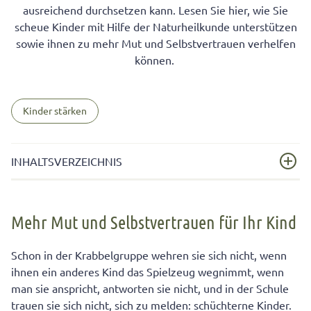
ausreichend durchsetzen kann. Lesen Sie hier, wie Sie
scheue Kinder mit Hilfe der Naturheilkunde unterstützen
sowie ihnen zu mehr Mut und Selbstvertrauen verhelfen
können.
Kinder stärken
INHALTSVERZEICHNIS
Mehr Mut und Selbstvertrauen für Ihr Kind
Mehr Mut und Selbstvertrauen für Ihr Kind
Wie viel Schüchternheit ist normal?
Gegen Schüchternheit: Sanfte Hilfe für die Kinderseele
Schon in der Krabbelgruppe wehren sie sich nicht, wenn
ihnen ein anderes Kind das Spielzeug wegnimmt, wenn
Checkliste: Ist mein Kind kontaktscheu?‘
man sie anspricht, antworten sie nicht, und in der Schule
Homöopathische Globuli für schüchterne Kinder
trauen sie sich nicht, sich zu melden: schüchterne Kinder.