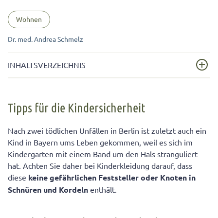
Wohnen
Dr. med. Andrea Schmelz
INHALTSVERZEICHNIS
Tipps für die Kindersicherheit
Tipps für die Kindersicherheit
So erhöhen Sie die Kindersicherheit
Gefahren vermeiden bei der Kinderkleidung
Nach zwei tödlichen Unfällen in Berlin ist zuletzt auch ein
Kind in Bayern ums Leben gekommen, weil es sich im
Kindersicherheit durch die richtige Kinderkleidung
Kindergarten mit einem Band um den Hals stranguliert
erhöhen
hat. Achten Sie daher bei Kinderkleidung darauf, dass
diese
keine gefährlichen Feststeller oder Knoten in
Schnüren und Kordeln
enthält.