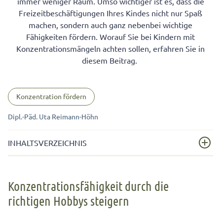
immer weniger Raum. Umso wichtiger ist es, dass die
Freizeitbeschäftigungen Ihres Kindes nicht nur Spaß
machen, sondern auch ganz nebenbei wichtige
Fähigkeiten fördern. Worauf Sie bei Kindern mit
Konzentrationsmängeln achten sollen, erfahren Sie in
diesem Beitrag.
Konzentration fördern
Dipl.-Päd. Uta Reimann-Höhn
INHALTSVERZEICHNIS
Konzentrationsfähigkeit durch die richtigen Hobbys
steigern
Konzentrationsfähigkeit durch die
richtigen Hobbys steigern
Reine Trainingssache: Konzentration bei Kindern
steigern!