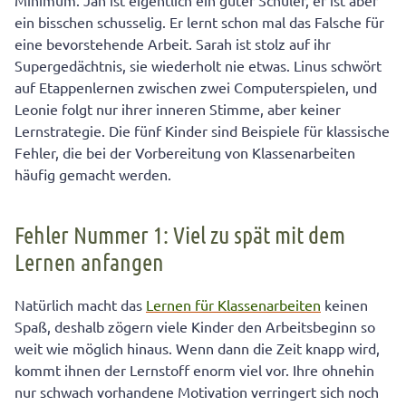
Minimum. Jan ist eigentlich ein guter Schüler, er ist aber
Fehler Nummer 3: Keine Übungen machen, das Wissen
ein bisschen schusselig. Er lernt schon mal das Falsche für
nicht anwenden und wiederholen
eine bevorstehende Arbeit. Sarah ist stolz auf ihr
Fehler Nummer 4: Ständig abgelenkt durch
Supergedächtnis, sie wiederholt nie etwas. Linus schwört
Smartphone oder PC
auf Etappenlernen zwischen zwei Computerspielen, und
Fehler Nummer 5: Ziellos lernen – ohne Strategie oder
Leonie folgt nur ihrer inneren Stimme, aber keiner
Plan
Lernstrategie. Die fünf Kinder sind Beispiele für klassische
Fehler, die bei der Vorbereitung von Klassenarbeiten
häufig gemacht werden.
Fehler Nummer 1: Viel zu spät mit dem
Lernen anfangen
Natürlich macht das
Lernen für Klassenarbeiten
keinen
Spaß, deshalb zögern viele Kinder den Arbeitsbeginn so
weit wie möglich hinaus. Wenn dann die Zeit knapp wird,
kommt ihnen der Lernstoff enorm viel vor. Ihre ohnehin
nur schwach vorhandene Motivation verringert sich noch