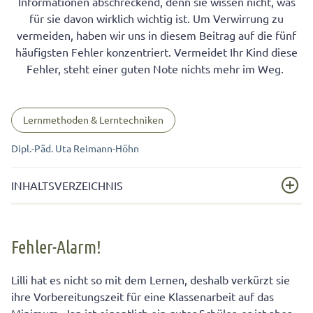
Informationen abschreckend, denn sie wissen nicht, was
für sie davon wirklich wichtig ist. Um Verwirrung zu
vermeiden, haben wir uns in diesem Beitrag auf die fünf
häufigsten Fehler konzentriert. Vermeidet Ihr Kind diese
Fehler, steht einer guten Note nichts mehr im Weg.
Lernmethoden & Lerntechniken
Dipl.-Päd. Uta Reimann-Höhn
INHALTSVERZEICHNIS
Fehler-Alarm!
Fehler-Alarm!
Fehler Nummer 1: Viel zu spät mit dem Lernen
anfangen
Lilli hat es nicht so mit dem Lernen, deshalb verkürzt sie
Fehler Nummer 2: Das Falsche lernen
ihre Vorbereitungszeit für eine Klassenarbeit auf das