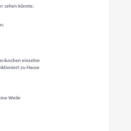
er sehen könnte.
n:
Geräuschen einzelne
nktioniert zu Hause
eine Weile