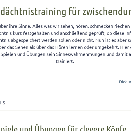
FÜR KINDER
cht unter Geschwistern
n Kinder ein Handy?
Übernachten bei Oma und Opa
Kinderpass beantragen
dächtnistraining für zwischendu
chtig auf das Baby
men lernen
ersucht
Selbstvertrauen fördern
Reiseapotheke für Kinder
er ihre Sinne. Alles was wir sehen, hören, schmecken riechen 
isterpositionen
ungen fürs Wohnzimmer
 mit dem Smartphone
Teamplayer
Flugreise mit Baby
tnis kurz festgehalten und anschließend geprüft, ob diese I
ät unter Geschwistern
unden
 und Konsumerziehung
Selbstbewusstsein fördern
Urlaubsbudget
tnis abgespeichert werden sollen oder nicht. Nun ist es aber 
 Bedürfnisse eingehen
r Kinder
Starkes Mädchen erziehen
r das Sehen als über das Hören lernen oder umgekehrt. Hier e
n Spielen und Übungen sein Sinneswahrnehmungen und damit a
trainiert.
Dirk u
NIS
ele und Übungen für clevere Köpfe
Spiele und Übungen für clevere Köpfe
n