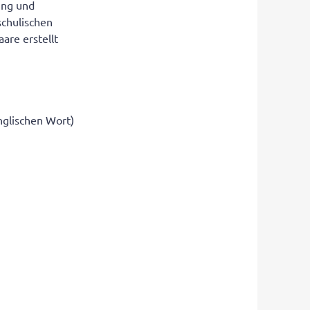
ung und
schulischen
are erstellt
nglischen Wort)