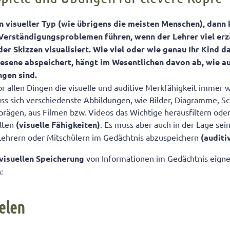
ein visueller Typ (wie übrigens die meisten Menschen), dann
älschung
Verständigungsproblemen führen, wenn der Lehrer viel erzä
der Skizzen visualisiert.
Wie viel oder wie genau Ihr Kind d
esene abspeichert, hängt im Wesentlichen davon ab, wie au
en
gen sind.
vor allen Dingen die visuelle und auditive Merkfähigkeit immer 
ationen abspeichern
muss sich verschiedenste Abbildungen, wie Bilder, Diagramme, Sc
nprägen, aus Filmen bzw. Videos das Wichtige herausfiltern ode
lten
(visuelle Fähigkeiten)
. Es muss aber auch in der Lage sei
Lehrern oder Mitschülern im Gedächtnis abzuspeichern
(auditi
visuellen Speicherung
von Informationen im Gedächtnis eigne
:
elen