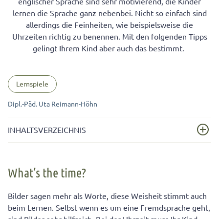
englischer Sprache sind sehr motivierend, die Kinder
lernen die Sprache ganz nebenbei. Nicht so einfach sind
allerdings die Feinheiten, wie beispielsweise die
Uhrzeiten richtig zu benennen. Mit den folgenden Tipps
gelingt Ihrem Kind aber auch das bestimmt.
Lernspiele
Dipl.-Päd. Uta Reimann-Höhn
INHALTSVERZEICHNIS
What’s the time?
What’s the time?
Lassen Sie Ihr Kind die Uhr selbst gestalten
Üben Sie anfangs mit Vorlage
Bilder sagen mehr als Worte, diese Weisheit stimmt auch
beim Lernen. Selbst wenn es um eine Fremdsprache geht,
Schritt für Schritt zur Uhrzeit auf Englisch