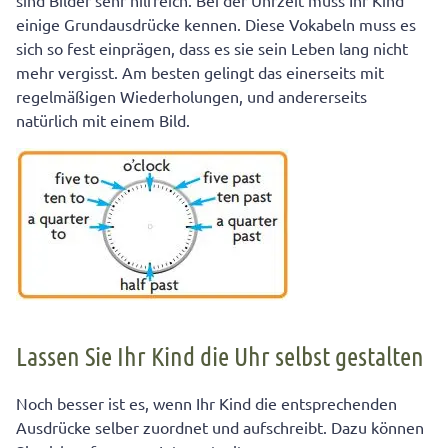
sind Bilder sehr hilfreich. Bei der Uhrzeit muss Ihr Kind
Erweitern Sie die Aufgabenstellung um den
einige Grundausdrücke kennen. Diese Vokabeln muss es
schriftlichen Teil
sich so fest einprägen, dass es sie sein Leben lang nicht
mehr vergisst. Am besten gelingt das einerseits mit
Jetzt steigern Sie den Schwierigkeitsgrad langsam
regelmäßigen Wiederholungen, und andererseits
Mein Tipp! Mit diesem Trick lernt es jedes Kind …
natürlich mit einem Bild.
Lassen Sie Ihr Kind die Uhr selbst gestalten
Noch besser ist es, wenn Ihr Kind die entsprechenden
Ausdrücke selber zuordnet und aufschreibt. Dazu können