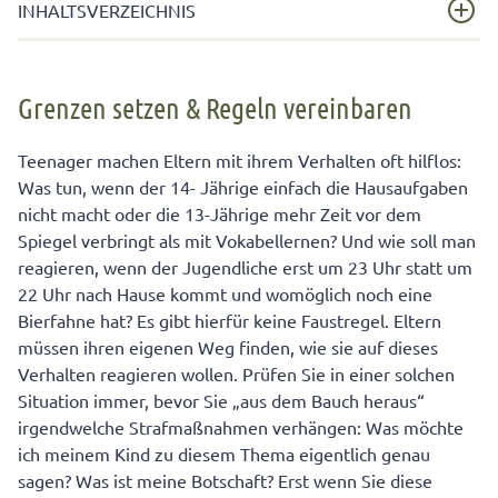
INHALTSVERZEICHNIS
Grenzen setzen & Regeln vereinbaren
Grenzen setzen & Regeln vereinbaren
4 Gründe, warum Strafen meistens nutzlos oder sogar
schädlich sind
Teenager machen Eltern mit ihrem Verhalten oft hilflos:
Was tun, wenn der 14- Jährige einfach die Hausaufgaben
nicht macht oder die 13-Jährige mehr Zeit vor dem
Spiegel verbringt als mit Vokabellernen? Und wie soll man
reagieren, wenn der Jugendliche erst um 23 Uhr statt um
22 Uhr nach Hause kommt und womöglich noch eine
Bierfahne hat? Es gibt hierfür keine Faustregel. Eltern
müssen ihren eigenen Weg finden, wie sie auf dieses
Verhalten reagieren wollen. Prüfen Sie in einer solchen
Situation immer, bevor Sie „aus dem Bauch heraus“
irgendwelche Strafmaßnahmen verhängen: Was möchte
ich meinem Kind zu diesem Thema eigentlich genau
sagen? Was ist meine Botschaft? Erst wenn Sie diese