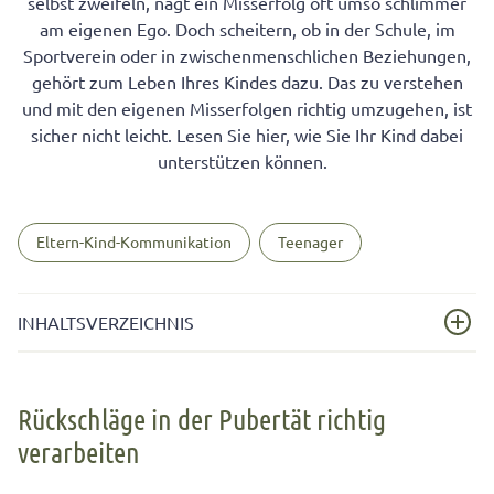
selbst zweifeln, nagt ein Misserfolg oft umso schlimmer
am eigenen Ego. Doch scheitern, ob in der Schule, im
Sportverein oder in zwischenmenschlichen Beziehungen,
gehört zum Leben Ihres Kindes dazu. Das zu verstehen
und mit den eigenen Misserfolgen richtig umzugehen, ist
sicher nicht leicht. Lesen Sie hier, wie Sie Ihr Kind dabei
unterstützen können.
Eltern-Kind-Kommunikation
Teenager
INHALTSVERZEICHNIS
Rückschläge in der Pubertät richtig verarbeiten
Rückschläge in der Pubertät richtig
Misserfolge sind normal!
verarbeiten
Kinder und Jugendliche gehen unterschiedlich mit
Misserfolgen um