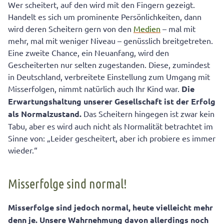
Wer scheitert, auf den wird mit den Fingern gezeigt.
Auf die innere Haltung kommt es an
Handelt es sich um prominente Persönlichkeiten, dann
wird deren Scheitern gern von den
Medien
– mal mit
Denkanstoß: Krise = Chance
mehr, mal mit weniger Niveau – genüsslich breitgetreten.
Sie als Eltern sind das Vorbild!
Eine zweite Chance, ein Neuanfang, wird den
Gescheiterten nur selten zugestanden. Diese, zumindest
Denkt Ihr Kind: Was bin ich wert?
in Deutschland, verbreitete Einstellung zum Umgang mit
Trost – Trauer – Neuanfang
Misserfolgen, nimmt natürlich auch Ihr Kind war.
Die
Erwartungshaltung unserer Gesellschaft ist der Erfolg
Neuer Versuch oder neues Ziel?
als Normalzustand.
Das Scheitern hingegen ist zwar kein
Tabu, aber es wird auch nicht als Normalität betrachtet im
Sinne von: „Leider gescheitert, aber ich probiere es immer
wieder.“
Misserfolge sind normal!
Misserfolge sind jedoch normal, heute vielleicht mehr
denn je.
Unsere Wahrnehmung davon allerdings noch