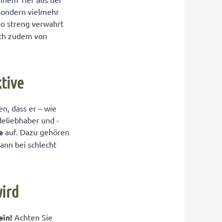
 sondern vielmehr
 so streng verwahrt
sich zudem von
ktive
n, dass er – wie
deliebhaber und -
te
auf. Dazu gehören
ann bei schlecht
wird
ein!
Achten Sie