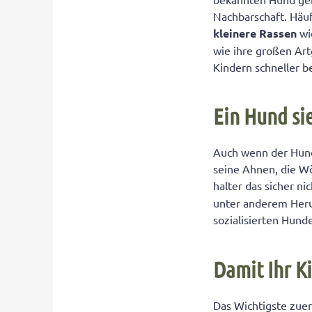
Was Ihr Kind tu
Nachbarschaft. Häuf
Was tun, wenn 
kleinere Rassen
wi
wie ihre großen Art
Kindern schneller b
Ein Hund si
Auch wenn der Hund 
seine Ahnen, die Wö
halter das sicher ni
unter anderem Heru
sozialisierten Hun
Damit Ihr K
Das Wichtigste zuer