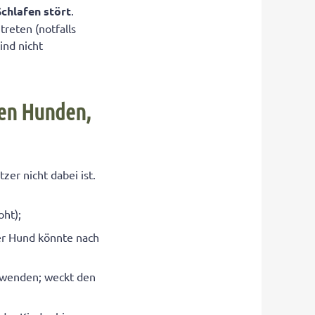
Schlafen stört
.
reten (notfalls
ind nicht
den Hunden,
zer nicht dabei ist.
oht);
r Hund könnte nach
uwenden; weckt den