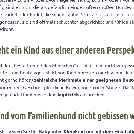
n sollte, wenn es sich von einem Hund bedroht fühlt
ig sind es nicht die als gefährlich eingestuften großen Hunde,
Ihr Kind doch von einem Hund gebissen wurde?
e Dackel oder Pudel, die schnell zubeißen. Meist sind sie nicht
genossen, sie sind oftmals schlechter abgerichtet und fühlen 
edroht.
eht ein Kind aus einer anderen Perspe
der „beste Freund des Menschen“ ist, darf man nicht vergesse
lfe – ein Beutejäger ist. Kleine Kinder weisen (auch wenn Hun
cht gerne hören)
zahlreiche Merkmale einer geeigneten Beu
mrennen, Geschrei, plötzliche Bewegungen oder Stürze. Das k
den je nach Hunderasse den
Jagdtrieb
ansprechen.
ind vom Familienhund nicht gebissen 
st:
Lassen Sie Ihr Baby oder Kleinkind nie mit dem Hund all