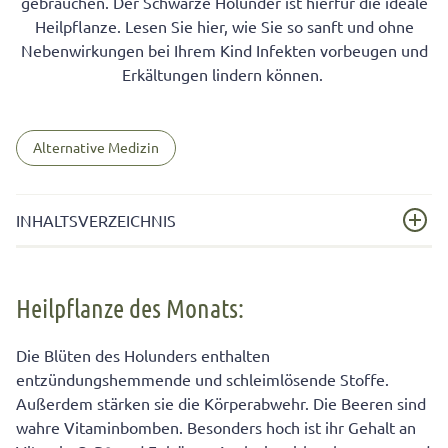
gebrauchen. Der Schwarze Holunder ist hierfür die ideale
Heilpflanze. Lesen Sie hier, wie Sie so sanft und ohne
Nebenwirkungen bei Ihrem Kind Infekten vorbeugen und
Erkältungen lindern können.
Alternative Medizin
INHALTSVERZEICHNIS
Heilpflanze des Monats:
Heilpflanze des Monats:
Schwarzer Holunder
So bereiten Sie frischen Holunderbeersaft selbst zu:
Die Blüten des Holunders enthalten
entzündungshemmende und schleimlösende Stoffe.
Holunder-Honig-Sirup
Außerdem stärken sie die Körperabwehr. Die Beeren sind
Holunderblüten-Tee
wahre Vitaminbomben. Besonders hoch ist ihr Gehalt an