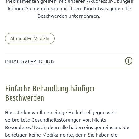
Medikamenten greifen. Mit unseren Akupressur-Übungen
können Sie gemeinsam mit Ihrem Kind etwas gegen die
Beschwerden unternehmen.
Alternative Medizin
INHALTSVERZEICHNIS
Einfache Behandlung häufiger Beschwerden
Einfache Behandlung häufiger
Verblüffend einfach: Beheben Sie diese 11
Beschwerden
Beschwerden mit Ihren eigenen „Bordmitteln“
Hier stellen wir Ihnen einige Heilmittel gegen weit
verbreitete Gesundheitsstörungen vor. Nichts
Besonderes? Doch, denn alle haben eins gemeinsam: Sie
benötigen keine Medikamente, denn Sie haben die