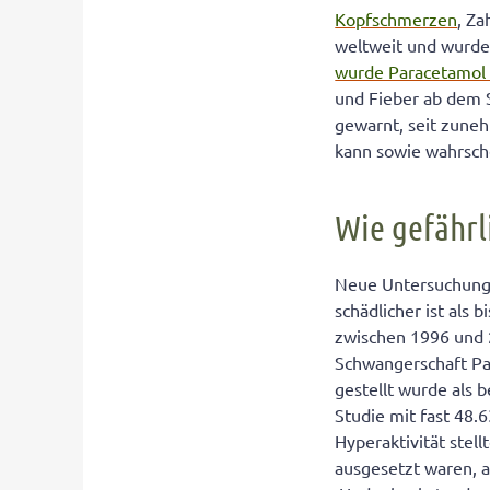
Paracetamol: E
Kopfschmerzen
, Z
weltweit und wurde 
wurde Paracetamol
und Fieber ab dem S
gewarnt, seit zune
kann sowie wahrsche
Wie gefährl
Neue Untersuchunge
schädlicher ist als
zwischen 1996 und 
Schwangerschaft P
gestellt wurde als
Studie mit fast 48.
Hyperaktivität stell
ausgesetzt waren, a