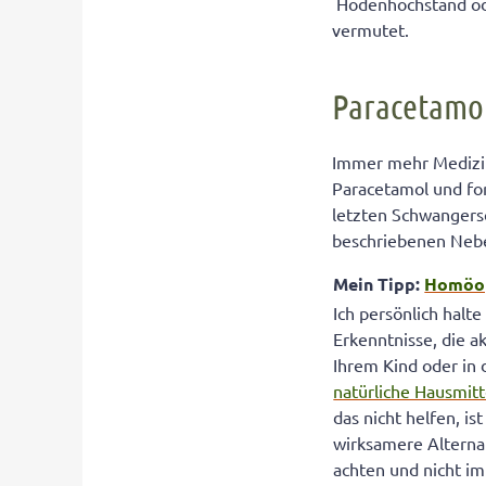
Hodenhochstand ode
vermutet.
Paracetamol
Immer mehr Medizin
Paracetamol und fo
letzten Schwangersc
beschriebenen Nebe
Mein Tipp:
Homöo
Ich persönlich hal
Erkenntnisse, die a
Ihrem Kind oder in
natürliche Hausmit
das nicht helfen, i
wirksamere Alterna
achten und nicht im