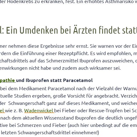
r Hodenkrebs zu erkranken, fest. Ein erhöhtes Asthmarisiko w
: Ein Umdenken bei Ärzten findet stat
er nehmen diese Ergebnisse sehr ernst. Sie warnen vor der 
rdern die Einführung einer Rezeptpflicht. Es wird empfohlen,
haftsdrittels auf das Schmerzmittel Ibuprofen auszuweichen, 
nwirkungen nicht habe und zudem auch wirksamer sei.
pathie
und Ibuprofen statt Paracetamol
te bei dem Medikament Paracetamol nach der Vielzahl der War
ktuelle Studien ergeben, große Vorsicht für angebracht. Verzich
 der Schwangerschaft ganz auf dieses Medikament, und weichen
tel
wie z. B.
Wadenwickel
bei Fieber oder Rescue-Tropfen bei S
st nach dem aktuellen Wissensstand Ibuprofen die deutlich unge
tive bei Schmerzen und Fieber (auch hier unbedingt auf die e
 letzten Schwangerschaftsdrittel einnehmen!)