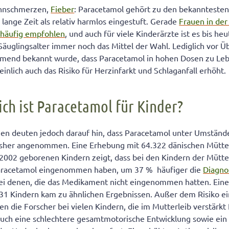
in Umdenken bei Ärzten findet statt
ahnschmerzen,
Fieber
: Paracetamol gehört zu den bekannteste
lange Zeit als relativ harmlos eingestuft. Gerade
Frauen in de
 häufig empfohlen
, und auch für viele Kinderärzte ist es bis h
äuglingsalter immer noch das Mittel der Wahl. Lediglich vor 
hmend bekannt wurde, dass Paracetamol in hohen Dosen zu Le
inlich auch das Risiko für Herzinfarkt und Schlaganfall erhöht.
ich ist Paracetamol für Kinder?
n deuten jedoch darauf hin, dass Paracetamol unter Umstände
 bisher angenommen. Eine Erhebung mit 64.322 dänischen Mütte
2002 geborenen Kindern zeigt, dass bei den Kindern der Mütte
aracetamol eingenommen haben, um 37 % häufiger die
Diagno
 bei denen, die das Medikament nicht eingenommen hatten. Ein
631 Kindern kam zu ähnlichen Ergebnissen. Außer dem Risiko ei
ten die Forscher bei vielen Kindern, die im Mutterleib verstärk
uch eine schlechtere gesamtmotorische Entwicklung sowie ein 