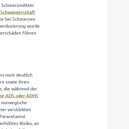
n Schmerzmitteln
r Schwangerschaft
eute bei Schmerzen
Überdosierung wurde
berschäden führen
n noch deutlich
rn sowie ihren
r, die während der
se ADS oder ADHS
e norwegische
ner verstärkten
t Paracetamol
erhöhtes Risiko, an