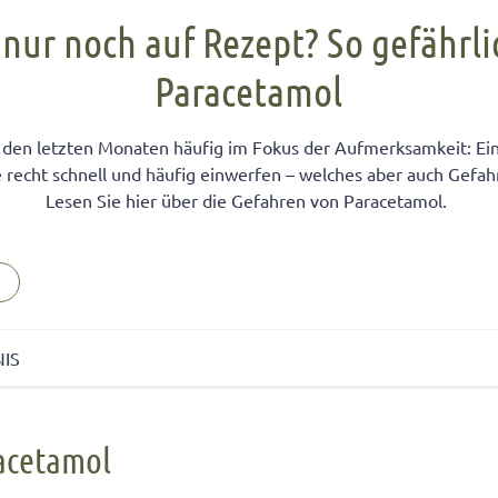
FÜR KINDER
cht unter Geschwistern
n Kinder ein Handy?
Übernachten bei Oma und Opa
Kinderpass beantragen
 nur noch auf Rezept? So gefährlic
chtig auf das Baby
men lernen
ersucht
Selbstvertrauen fördern
Reiseapotheke für Kinder
Paracetamol
isterpositionen
ungen fürs Wohnzimmer
 mit dem Smartphone
Teamplayer
Flugreise mit Baby
ät unter Geschwistern
unden
 und Konsumerziehung
Selbstbewusstsein fördern
Urlaubsbudget
 den letzten Monaten häufig im Fokus der Aufmerksamkeit: E
 Bedürfnisse eingehen
r Kinder
Starkes Mädchen erziehen
e recht schnell und häufig einwerfen – welches aber auch Gefahr
Lesen Sie hier über die Gefahren von Paracetamol.
n
NIS
tamol
acetamol
ist Paracetamol für Kinder?