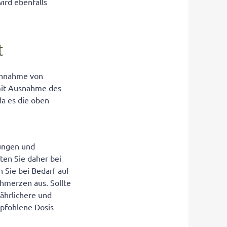
ird ebenfalls
t
Einnahme von
 mit Ausnahme des
da es die oben
nungen und
ten Sie daher bei
 Sie bei Bedarf auf
chmerzen aus. Sollte
fährlichere und
mpfohlene Dosis