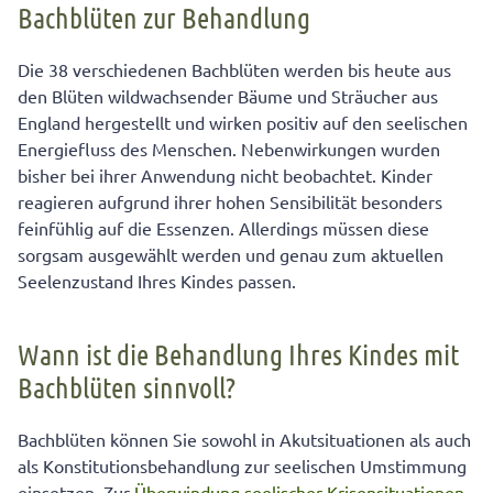
Bachblüten zur Behandlung
Wann ist die Behandlung Ihres Kindes mit Bachblüten
sinnvoll?
Die 38 verschiedenen Bachblüten werden bis heute aus
Wann Sie mit Ihrem Kind zum Arzt gehen sollten
den Blüten wildwachsender Bäume und Sträucher aus
England hergestellt und wirken positiv auf den seelischen
So wählen Sie die richtigen Blüten aus
Energiefluss des Menschen. Nebenwirkungen wurden
Bachblüten für besondere (Lebens-)Situationen
bisher bei ihrer Anwendung nicht beobachtet. Kinder
reagieren aufgrund ihrer hohen Sensibilität besonders
Bachblüten für die ganze Familie
feinfühlig auf die Essenzen. Allerdings müssen diese
Kindertypen und die passenden Bachblüten
sorgsam ausgewählt werden und genau zum aktuellen
Seelenzustand Ihres Kindes passen.
Wann ist die Behandlung Ihres Kindes mit
Bachblüten sinnvoll?
Bachblüten können Sie sowohl in Akutsituationen als auch
als Konstitutionsbehandlung zur seelischen Umstimmung
einsetzen. Zur
Überwindung seelischer Krisensituationen