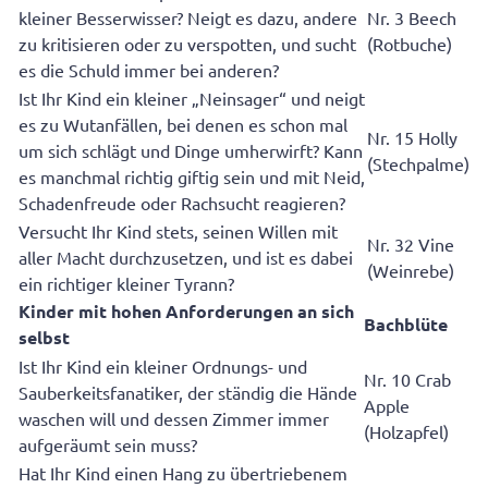
kleiner Besserwisser? Neigt es dazu, andere
Nr. 3 Beech
zu kritisieren oder zu verspotten, und sucht
(Rotbuche)
es die Schuld immer bei anderen?
Ist Ihr Kind ein kleiner „Neinsager“ und neigt
es zu Wutanfällen, bei denen es schon mal
Nr. 15 Holly
um sich schlägt und Dinge umherwirft? Kann
(Stechpalme)
es manchmal richtig giftig sein und mit Neid,
Schadenfreude oder Rachsucht reagieren?
Versucht Ihr Kind stets, seinen Willen mit
Nr. 32 Vine
aller Macht durchzusetzen, und ist es dabei
(Weinrebe)
ein richtiger kleiner Tyrann?
Kinder mit hohen Anforderungen an sich
Bachblüte
selbst
Ist Ihr Kind ein kleiner Ordnungs- und
Nr. 10 Crab
Sauberkeitsfanatiker, der ständig die Hände
Apple
waschen will und dessen Zimmer immer
(Holzapfel)
aufgeräumt sein muss?
Hat Ihr Kind einen Hang zu übertriebenem