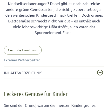
Kindheitserinnerungen? Dabei gibt es noch zahlreiche
andere grüne Gemüsearten, die richtig zubereitet sogar
den wählerischen Kindergeschmack treffen. Doch grünes
Blattgemüse schmeckt nicht nur gut – es enthält auch
viele lebenswichtige Nährstoffe, allen voran das
Spurenelement Eisen.
Gesunde Ernährung
Externer Partnerbeitrag
INHALTSVERZEICHNIS
Leckeres Gemüse für Kinder
Leckeres Gemüse für Kinder
Spinat ist reich an Eisen: Irrtum oder Wahrheit?
Grüne Vielfalt: So können Sie Blattgemüse für Kinder
Sie sind der Grund, warum die meisten Kinder grünes