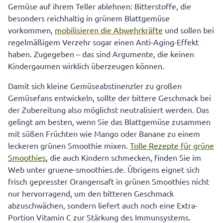
zubereiten
Gemüse auf ihrem Teller ablehnen: Bitterstoffe, die
besonders reichhaltig in grünem Blattgemüse
vorkommen,
mobilisieren die Abwehrkräfte
und sollen bei
regelmäßigem Verzehr sogar einen Anti-Aging-Effekt
haben. Zugegeben – das sind Argumente, die keinen
Kindergaumen wirklich überzeugen können.
Damit sich kleine Gemüseabstinenzler zu großen
Gemüsefans entwickeln, sollte der bittere Geschmack bei
der Zubereitung also möglichst neutralisiert werden. Das
gelingt am besten, wenn Sie das Blattgemüse zusammen
mit süßen Früchten wie Mango oder Banane zu einem
leckeren grünen Smoothie mixen.
Tolle Rezepte für grüne
Smoothies
, die auch Kindern schmecken, finden Sie im
Web unter gruene-smoothies.de. Übrigens eignet sich
frisch gepresster Orangensaft in grünen Smoothies nicht
nur hervorragend, um den bitteren Geschmack
abzuschwächen, sondern liefert auch noch eine Extra-
Portion Vitamin C zur Stärkung des Immunsystems.