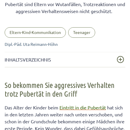
Pubertät sind Eltern vor Wutanfällen, Trotzreaktionen und
aggressiven Verhaltensweisen nicht geschützt.
Eltern-Kind-Kommunikation
Teenager
Dipl.-Päd. Uta Reimann-Höhn
INHALTSVERZEICHNIS
So bekommen Sie aggressives Verhalten trotz Pubertät
in den Griff
So bekommen Sie aggressives Verhalten
trotz Pubertät in den Griff
Anti-Aggressions-Regeln bei aggressivem Verhalten in
der Pubertät
Das Alter der Kinder beim
Eintritt in die Pubertät
hat sich
Die Vorbildrolle der Eltern ist in der Pubertät
in den letzten Jahren weiter nach unten verschoben, und
besonders wichtig
schon in der Grundschule bekommen einige Mädchen ihre
10 bewährte Strategien gegen aggressives Verhalten
erste Periode. Kein Wunder, dass dabei Gefühlsausbrüche,