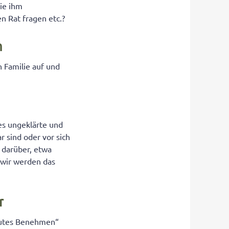
sie ihm
n Rat fragen etc.?
n
 Familie auf und
 es ungeklärte und
r sind oder vor sich
 darüber, etwa
r wir werden das
r
„gutes Benehmen“