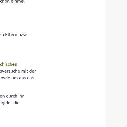
 schon einmal
en Eltern bzw.
ychischen
gsversuche mit der
 sowie um das das
en durch ihr
igider die