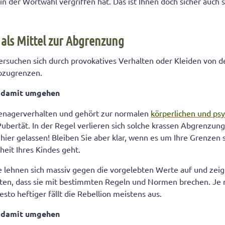
 in der Wortwahl vergriffen hat. Das ist Ihnen doch sicher auch
 als Mittel zur Abgrenzung
rsuchen sich durch provokatives Verhalten oder Kleiden von d
bzugrenzen.
n damit umgehen
Teenagerverhalten und gehört zur normalen
körperlichen und ps
Pubertät. In der Regel verlieren sich solche krassen Abgrenzun
h hier gelassen! Bleiben Sie aber klar, wenn es um Ihre Grenzen
heit Ihres Kindes geht.
 lehnen sich massiv gegen die vorgelebten Werte auf und zeig
ten, dass sie mit bestimmten Regeln und Normen brechen. Je r
esto heftiger fällt die Rebellion meistens aus.
n damit umgehen