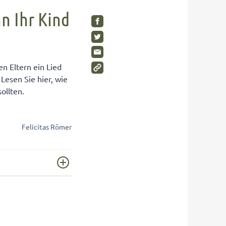
SHOP
Visuelle Wahrnehmung
Schimmelpilze im Kinderzimmer
nn Ihr Kind
Gleichgewichtsgefühl fördern
Wohnen Sie gesund?
Umweltbewusstsein bei Kindern
Gesunde Möbel
Wahrnehmungstörungen
Rückzugsräume für Kinder
en Eltern ein Lied
Auditive Wahrnehmungsstörung
 Lesen Sie hier, wie
ollten.
SHOP
SHOP
SHOP
Felicitas Römer