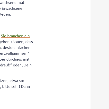
Erwachsene mal
ie Erwachsene
ulegen.
.
Sie brauchen ein
gehen können, dass
n, desto einfacher
ren „volljammern“
aber durchaus mal
 drauf!“ oder „Dein
tzen, etwa so:
 bitte sehr! Dann