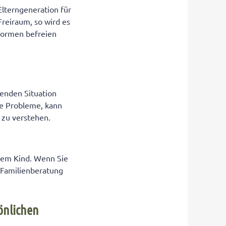
Elterngeneration für
Freiraum, so wird es
 Normen befreien
nenden Situation
he Probleme, kann
f zu verstehen.
Ihrem Kind. Wenn Sie
 Familienberatung
önlichen