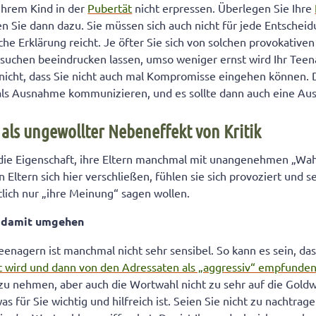
 Ihrem Kind in der
Pubertät
nicht erpressen. Überlegen Sie Ihre
en Sie dann dazu. Sie müssen sich auch nicht für jede Entscheid
che Erklärung reicht. Je öfter Sie sich von solchen provokativen
suchen beeindrucken lassen, umso weniger ernst wird Ihr Tee
 nicht, dass Sie nicht auch mal Kompromisse eingehen können.
 als Ausnahme kommunizieren, und es sollte dann auch eine Au
 als ungewollter Nebeneffekt von Kritik
die Eigenschaft, ihre Eltern manchmal mit unangenehmen „Wah
Eltern sich hier verschließen, fühlen sie sich provoziert und se
lich nur „ihre Meinung“ sagen wollen.
n damit umgehen
enagern ist manchmal nicht sehr sensibel. So kann es sein, da
t wird und dann von den Adressaten als „aggressiv“ empfunden
st zu nehmen, aber auch die Wortwahl nicht zu sehr auf die Gold
was für Sie wichtig und hilfreich ist. Seien Sie nicht zu nachtrag