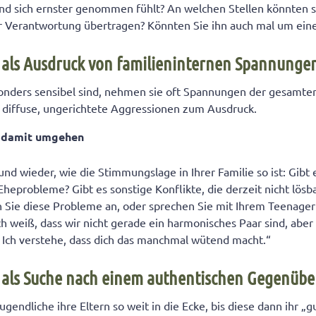
ind sich ernster genommen fühlt? An welchen Stellen könnten 
r Verantwortung übertragen? Könnten Sie ihn auch mal um eine
 als Ausdruck von familieninternen Spannunge
onders sensibel sind, nehmen sie oft Spannungen der gesamten
 diffuse, ungerichtete Aggressionen zum Ausdruck.
n damit umgehen
und wieder, wie die Stimmungslage in Ihrer Familie so ist: Gibt
eprobleme? Gibt es sonstige Konflikte, die derzeit nicht lösba
 Sie diese Probleme an, oder sprechen Sie mit Ihrem Teenager
ch weiß, dass wir nicht gerade ein harmonisches Paar sind, abe
 Ich verstehe, dass dich das manchmal wütend macht.“
 als Suche nach einem authentischen Gegenübe
gendliche ihre Eltern so weit in die Ecke, bis diese dann ihr 