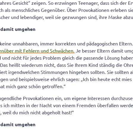
wahres Gesicht“ zeigen. So erzwingen Teenager, dass sich der 
fach als menschliches Gegenüber. Über Provokationen erleben s
cher und lebendiger, weil sie gezwungen sind, ihre Maske abz
n damit umgehen
 keine unnahbaren, immer korrekten und pädagogischen Eltern
nüber mit Fehlern und Schwächen.
Je besser Eltern damit um
nd und nicht für jedes Problem gleich die passende Lösung habe
d. Das heißt wiederum nicht, dass Sie Ihrem Kind ständig die Oh
liert irgendwelchen Stimmungen hingeben sollten. Sie sollten 
igen und beispielsweise ehrlich sagen: „Ich bin heute echt mies
at mich ganz schön getroffen.“
gendliche Provokationen ein, um eigene Interessen durchzuse
ss ich mitten in der Nacht von einem Fremden überfallen werde,
d, weil du mich nicht abgeholt hast!“
n damit umgehen