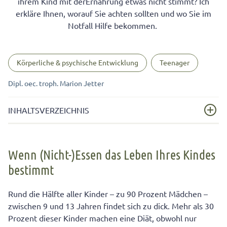
ihrem Kind mit derErnährung etwas nicht stimmt? Ich
erkläre Ihnen, worauf Sie achten sollten und wo Sie im
Notfall Hilfe bekommen.
Körperliche & psychische Entwicklung
Teenager
Dipl. oec. troph. Marion Jetter
INHALTSVERZEICHNIS
Wenn (Nicht-)Essen das Leben Ihres Kindes bestimmt
Wenn (Nicht-)Essen das Leben Ihres Kindes
Mögliche Gründe, warum fast nur Mädchen von
bestimmt
Essstörungen betroffen sind
Essstörung: Das sind erste Anzeichen
Rund die Hälfte aller Kinder – zu 90 Prozent Mädchen –
Was Sie als Eltern tun können, wenn sich die
zwischen 9 und 13 Jahren findet sich zu dick. Mehr als 30
Alarmzeichen häufen
Prozent dieser Kinder machen eine Diät, obwohl nur