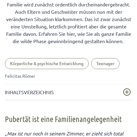
Familie wird zunächst ordentlich durcheinandergebracht.
Auch Eltern und Geschwister müssen nun mit der
veränderten Situation klarkommen. Das ist zwar zunächst
eine Umstellung, letztlich profitiert aber die gesamte
Familie davon. Erfahren Sie hier, wie Sie als ganze Familie
die wilde Phase gewinnbringend gestalten können.
Körperliche & psychische Entwicklung
Teenager
Felicitas Römer
INHALTSVERZEICHNIS
Pubertät ist eine Familienangelegenheit
Pubertät ist eine Familienangelegenheit
Das Familienleben mit Teenagern als System: Warum
die Pubertät Ihres Kindes Ihre ganze Familie betrifft
„
Max ist nur noch in seinem Zimmer, er zieht sich total