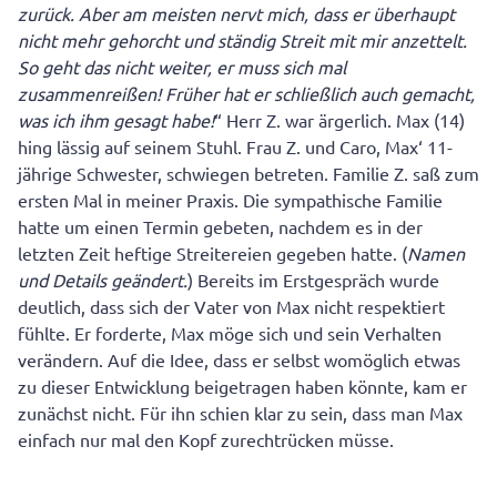
5 Tipps: So sollten Sie sich jetzt Ihrem Teenager
zurück. Aber am meisten nervt mich, dass er überhaupt
gegenüber verhalten
nicht mehr gehorcht und ständig Streit mit mir anzettelt.
So geht das nicht weiter, er muss sich mal
zusammenreißen! Früher hat er schließlich auch gemacht,
was ich ihm gesagt habe!
“ Herr Z. war ärgerlich. Max (14)
hing lässig auf seinem Stuhl. Frau Z. und Caro, Max‘ 11-
jährige Schwester, schwiegen betreten. Familie Z. saß zum
ersten Mal in meiner Praxis. Die sympathische Familie
hatte um einen Termin gebeten, nachdem es in der
letzten Zeit heftige Streitereien gegeben hatte. (
Namen
und Details geändert.
) Bereits im Erstgespräch wurde
deutlich, dass sich der Vater von Max nicht respektiert
fühlte. Er forderte, Max möge sich und sein Verhalten
verändern. Auf die Idee, dass er selbst womöglich etwas
zu dieser Entwicklung beigetragen haben könnte, kam er
zunächst nicht. Für ihn schien klar zu sein, dass man Max
einfach nur mal den Kopf zurechtrücken müsse.