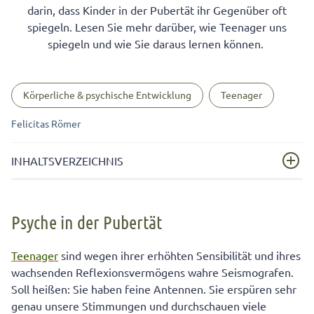
darin, dass Kinder in der Pubertät ihr Gegenüber oft
spiegeln. Lesen Sie mehr darüber, wie Teenager uns
spiegeln und wie Sie daraus lernen können.
Körperliche & psychische Entwicklung
Teenager
Felicitas Römer
INHALTSVERZEICHNIS
Psyche in der Pubertät
Psyche in der Pubertät
Spiegelneurone in der Pubertät: Die Grundlage
menschlichen Miteinanders
Teenager
sind wegen ihrer erhöhten Sensibilität und ihres
Warum uns Jugendliche mit unseren eigenen Gefühlen
wachsenden Reflexionsvermögens wahre Seismografen.
und Stimmungen konfrontieren
Soll heißen: Sie haben feine Antennen. Sie erspüren sehr
genau unsere Stimmungen und durchschauen viele
Bewusstes und unbewusstes Spiegeln von