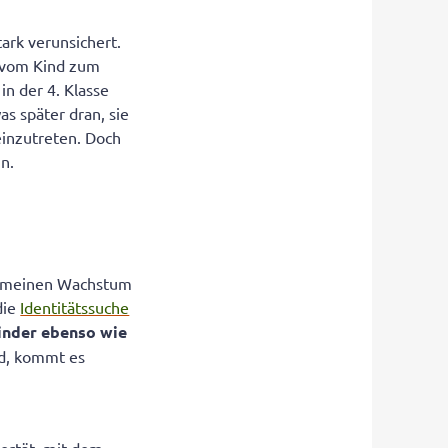
ark verunsichert.
“ vom Kind zum
n der 4. Klasse
s später dran, sie
 einzutreten. Doch
n.
gemeinen Wachstum
die
Identitätssuche
Kinder ebenso wie
nd, kommt es