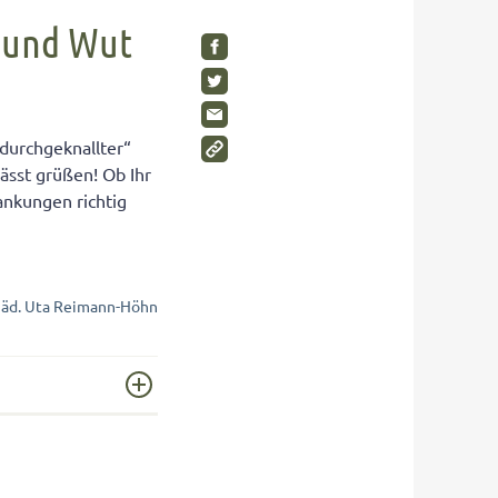
SHOP
Visuelle Wahrnehmung
Schimmelpilze im Kinderzimmer
z und Wut
Gleichgewichtsgefühl fördern
Wohnen Sie gesund?
Umweltbewusstsein bei Kindern
Gesunde Möbel
Wahrnehmungstörungen
Rückzugsräume für Kinder
„durchgeknallter“
Auditive Wahrnehmungsstörung
ässt grüßen! Ob Ihr
nkungen richtig
SHOP
SHOP
SHOP
Päd. Uta Reimann-Höhn