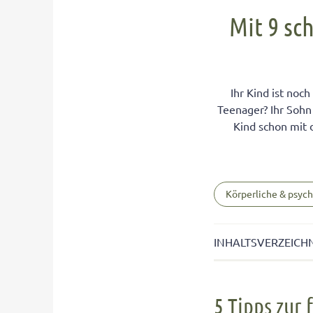
SCHADSTOFFE VERMEIDEN
SPORT 
Körperliche & psychische Entwicklung
Gefahr im Straßenverkehr
Eifersu
Brauche
Mit 9 sc
Umgang mit respektlosen Teenagern
Weichmacher in Spielzeug
Reiseübelkeit im Auto und Flugzeug
Eifersü
Schwim
Comput
Konsequenzen in der Pubertät
Überzuckerte Lebensmittel
Sicher auf dem Spielplatz
Geschw
Turnüb
Umgang
Liebe & Sexualität
Mineralöl in Lebensmitteln
Verhalten gegenüber Fremden
Rivalit
Tanzst
Werbe-
Ihr Kind ist noc
Selbstbefriedigung in der Pubertät
Schimmel im Kinderzimmer
Auf die
Yoga fü
Teenager? Ihr Sohn
Kind schon mit
Körperliche & psyc
INHALTSVERZEICH
5 Tipps zur frü
5 Tipps zur
In der Pubertät