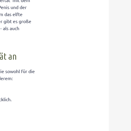
bertät mit dem
enis und der
m das elfte
r gibt es große
- als auch
.
ät an
ie sowohl für die
nderem:
klich.