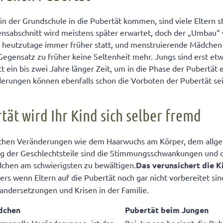
nsänderungen kündigen die Pubertät an
n der Grundschule in die Pubertät kommen, sind viele Eltern st
ensabschnitt wird meistens später erwartet, doch der „Umbau
eicht: Krach gehört jetzt einfach dazu
 heutzutage immer früher statt, und menstruierende Mädchen i
e richtig bei Wutausbrüchen
Gegensatz zu früher keine Seltenheit mehr. Jungs sind erst etwa
beschadet durch die Pubertät Ihres Kindes zu kommen
tt ein bis zwei Jahre länger Zeit, um in die Phase der Pubertät
derungen können ebenfalls schon die Vorboten der Pubertät sei
tät wird Ihr Kind sich selber fremd
ichen Veränderungen wie dem Haarwuchs am Körper, dem all
ng der Geschlechtsteile sind die Stimmungsschwankungen und 
chen am schwierigsten zu bewältigen.
Das verunsichert die 
rs wenn Eltern auf die Pubertät noch gar nicht vorbereitet si
andersetzungen und Krisen in der Familie.
dchen
Pubertät beim Jungen