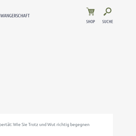
HWANGERSCHAFT
SHOP
SUCHE
SCHULE & ELTERN
HYGIENE
HOCHBEGABUNG
BESCHÄFTIGUNGEN FÜR KINDER
Alternativschulen & Privatschulen
Hygiene im Kindergarten
Hochbegabung testen
Basteln mit Kindern
Einschulung
Windelentwöhnung
Intelligenztypen
Kreativität durch Malen fördern
Elternabend & Lehrergespräche
Haare waschen
schlechte Noten
Kindergeburtstag
Schulprobleme
Hygiene für Krabbelkinder
Unterforderung
Förder-Spiele
Übertritt ins Gymnasium
Gesunde Zähne
Verdacht auf Hochbegabung
Vorlesen fördert
Zeugnis
Angst vorm Zahnarzt
Spielzeug
Karies vorbeugen
SHOP
WAHRNEHMUNG FÖRDERN
GESUND & SICHER WOHNEN
Vorsicht vor Fluoriden
bertät: Wie Sie Trotz und Wut richtig begegnen
auernhof
Körperwahrnehmung
Giftige Zimmerpflanzen