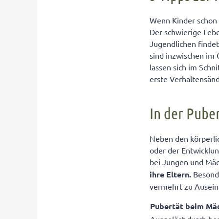
Diese Verhalte
Wenn Kinder schon i
Der schwierige Leb
Nehmen Sie es l
Jugendlichen findet
So reagieren Si
sind inzwischen im 
5 Tipps, um un
lassen sich im Schni
erste Verhaltensän
In der Puber
Neben den körperl
oder der Entwicklu
bei Jungen und Mäd
ihre Eltern.
Besonde
vermehrt zu Ausein
Pubertät beim Mä