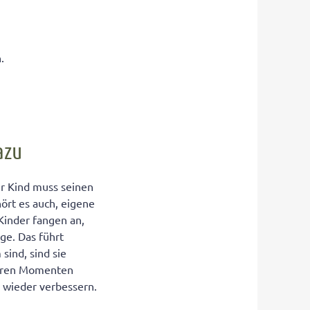
.
azu
hr Kind muss seinen
ört es auch, eigene
Kinder fangen an,
ge. Das führt
ind, sind sie
hweren Momenten
ch wieder verbessern.