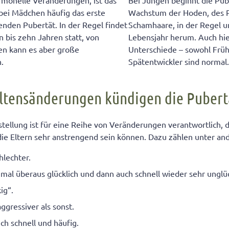
rmonelle Veränderungen, ist das
Bei Jungen beginnt die Pu
bei Mädchen häufig das erste
Wachstum der Hoden, des P
nden Pubertät. In der Regel findet
Schamhaare, in der Regel u
n bis zehn Jahren statt, von
Lebensjahr herum. Auch hie
n kann es aber große
Unterschiede – sowohl Früh
.
Spätentwickler sind normal
ltensänderungen kündigen die Pubert
ellung ist für eine Reihe von Veränderungen verantwortlich, d
 die Eltern sehr anstrengend sein können. Dazu zählen unter a
chlechter.
hmal überaus glücklich und dann auch schnell wieder sehr unglüc
ig“.
aggressiver als sonst.
sich schnell und häufig.