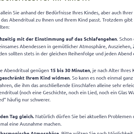
lein Sie anhand der Bedürfnisse Ihres Kindes, aber auch Ihrer
ss das Abendritual zu Ihnen und Ihrem Kind passt. Trotzdem gibt
lten:
ühzeitig mit der Einstimmung auf das Schlafengehen
. Schon
einsames Abendessen in gemütlicher Atmosphäre, Ausziehen,
en sollten stets in der gleichen Reihenfolge und jeden Abend 
che Abendritual genügen
15 bis 30 Minuten
, je nach Alter Ihres
geschränkt Ihrem Kind widmen
. So kann es noch einmal ganz
hren, die ihm das anschließende Einschlafen alleine sehr erleic
ndritual (noch eine Geschichte, noch ein Lied, noch ein Glas 
d“ häufig nur schwerer.
eden Tag gleich.
Natürlich dürfen Sie bei aktuellen Problemen
inmal eine Ausnahme machen.
ne harmonische Atmosphäre
. Bitte wälzen Sie nach Möglichkeit