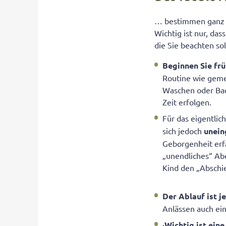
… bestimmen ganz al
Wichtig ist nur, da
die Sie beachten sol
Beginnen Sie fr
Routine wie gem
Waschen oder Bad
Zeit erfolgen.
Für das eigentli
sich jedoch
unein
Geborgenheit erfa
„unendliches“ Abe
Kind den „Abschie
Der Ablauf ist j
Anlässen auch e
·
Wichtig ist ei