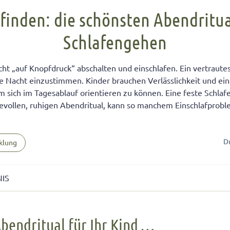
FÜR KINDER
cht unter Geschwistern
n Kinder ein Handy?
Übernachten bei Oma und Opa
Kinderpass beantragen
finden: die schönsten Abendritua
chtig auf das Baby
men lernen
ersucht
Selbstvertrauen fördern
Reiseapotheke für Kinder
Schlafengehen
isterpositionen
ungen fürs Wohnzimmer
 mit dem Smartphone
Teamplayer
Flugreise mit Baby
ät unter Geschwistern
unden
 und Konsumerziehung
Selbstbewusstsein fördern
Urlaubsbudget
ht „auf Knopfdruck“ abschalten und einschlafen. Ein vertrautes
 Bedürfnisse eingehen
r Kinder
Starkes Mädchen erziehen
die Nacht einzustimmen. Kinder brauchen Verlässlichkeit und e
 sich im Tagesablauf orientieren zu können. Eine feste Schlaf
bevollen, ruhigen Abendritual, kann so manchem Einschlafprob
D
klung
NIS
dritual für Ihr Kind …
Abendritual für Ihr Kind …