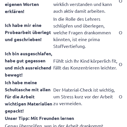
O
eigenen
Worten
wirklich verstanden und kann
auch aktiv damit arbeiten.
erklären!
In die Rolle des Lehrers
Ich habe mir eine
schlüpfen und überlegen,
Probearbeit überlegt
welche Fragen drankommen
O
und
geschrieben!
könnten, ist eine prima
Stoffvertiefung.
Ich bin ausgeschlafen,
habe gut gegessen
Fühlt sich Ihr Kind körperlich fit,
O
und
mich ausreichend
fällt das Konzentrieren leichter.
bewegt!
Ich habe meine
Schultasche mit allen
Der Material-Check ist wichtig,
für die
Arbeit
um Stress kurz vor der Arbeit
O
zu vermeiden.
wichtigen Materialien
gepackt!
Unser Tipp: Mit Freunden lernen
Genau überprüfen, was in der Arbeit drankommt,