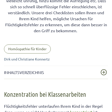
vielleicht unruhig, hinzu kommt die Aufregung etc. Dass
sich so schnell überflüssige Fehler einschleichen, ist
verständlich. Unsere drei Checklisten sollen Ihnen und
Ihrem Kind helfen, mögliche Ursachen für
Flüchtigkeitsfehler zu erkennen, um diese dann besser in
den Griff zu bekommen.
Homöopathie für Kinder
Dirk und Christiane Konnertz
INHALTSVERZEICHNIS
Konzentration bei Klassenarbeiten
Konzentration bei Klassenarbeiten
Checkliste 1: Den Ursachen auf der Spur
Konzentrationsfähigkeit …
Flüchtigkeitsfehler unterlaufen Ihrem Kind in der Regel