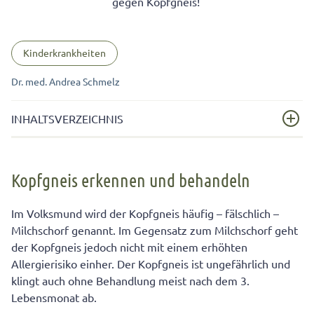
gegen Kopfgneis!
Kinderkrankheiten
Dr. med. Andrea Schmelz
INHALTSVERZEICHNIS
Kopfgneis erkennen und behandeln
Kopfgneis erkennen und behandeln
Daran erkennen Sie Kopfgneis
Homöopathie zur Behandlung von Kinderkrankheiten
Im Volksmund wird der Kopfgneis häufig – fälschlich –
wie Kopfgneis
Milchschorf genannt. Im Gegensatz zum Milchschorf geht
der Kopfgneis jedoch nicht mit einem erhöhten
Kopfgneis homöopathisch behandeln:
Allergierisiko einher. Der Kopfgneis ist ungefährlich und
Homöopathische Mittel und ihre typischen Symptome
klingt auch ohne Behandlung meist nach dem 3.
So entfernen Sie die Schuppen bei Kopfgneis
Lebensmonat ab.