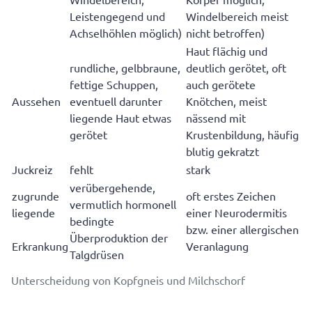
Leistengegend und
Windelbereich meist
Achselhöhlen möglich)
nicht betroffen)
Haut flächig und
rundliche, gelbbraune,
deutlich gerötet, oft
fettige Schuppen,
auch gerötete
Aussehen
eventuell darunter
Knötchen, meist
liegende Haut etwas
nässend mit
gerötet
Krustenbildung, häufig
blutig gekratzt
Juckreiz
fehlt
stark
verübergehende,
zugrunde
oft erstes Zeichen
vermutlich hormonell
liegende
einer Neurodermitis
bedingte
bzw. einer allergischen
Überproduktion der
Erkrankung
Veranlagung
Talgdrüsen
Unterscheidung von Kopfgneis und Milchschorf