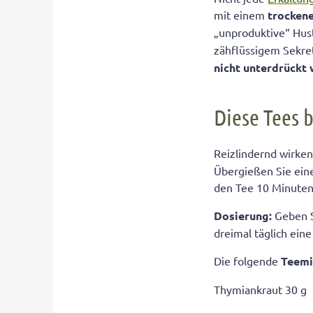
mit einem
trocken
Husten „wegwick
„unproduktive“ Hus
Alternativen z
zähflüssigem Sekret
Leckerer selbs
nicht unterdrückt
Diese Tees 
Reizlindernd wirken
Übergießen Sie ein
den Tee 10 Minuten
Dosierung:
Geben S
dreimal täglich eine
Die folgende
Teemi
Thymiankraut 30 g