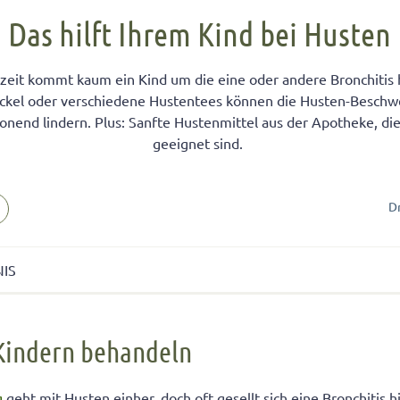
FÜR KINDER
cht unter Geschwistern
n Kinder ein Handy?
Übernachten bei Oma und Opa
Kinderpass beantragen
Das hilft Ihrem Kind bei Husten
chtig auf das Baby
men lernen
ersucht
Selbstvertrauen fördern
Reiseapotheke für Kinder
szeit kommt kaum ein Kind um die eine oder andere Bronchitis
isterpositionen
ungen fürs Wohnzimmer
 mit dem Smartphone
Teamplayer
Flugreise mit Baby
ckel oder verschiedene Hustentees können die Husten-Beschw
ät unter Geschwistern
unden
 und Konsumerziehung
Selbstbewusstsein fördern
Urlaubsbudget
nend lindern. Plus: Sanfte Hustenmittel aus der Apotheke, die
 Bedürfnisse eingehen
r Kinder
Starkes Mädchen erziehen
geeignet sind.
D
NIS
dern behandeln
Kindern behandeln
änftigen den Reizhusten
m Schleimlösen
g
geht mit Husten einher, doch oft gesellt sich eine Bronchitis 