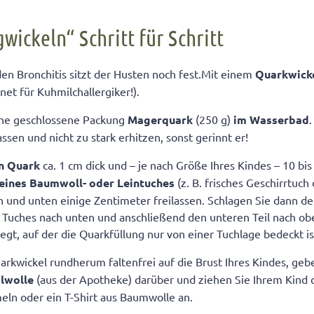
wickeln“ Schritt für Schritt
en Bronchitis sitzt der Husten noch fest.Mit einem
Quarkwick
gnet für Kuhmilchallergiker!).
ine geschlossene Packung
Magerquark
(250 g)
im Wasserbad
en und nicht zu stark erhitzen, sonst gerinnt er!
en Quark
ca. 1 cm dick und – je nach Größe Ihres Kindes – 10 bi
 eines Baumwoll- oder Leintuches
(z. B. frisches Geschirrtuch
 und unten einige Zentimeter freilassen. Schlagen Sie dann d
s Tuches nach unten und anschließend den unteren Teil nach ob
egt, auf der die Quarkfüllung nur von einer Tuchlage bedeckt is
rkwickel rundherum faltenfrei auf die Brust Ihres Kindes, geb
ilwolle
(aus der Apotheke) darüber und ziehen Sie Ihrem Kind 
ln oder ein T-Shirt aus Baumwolle an.