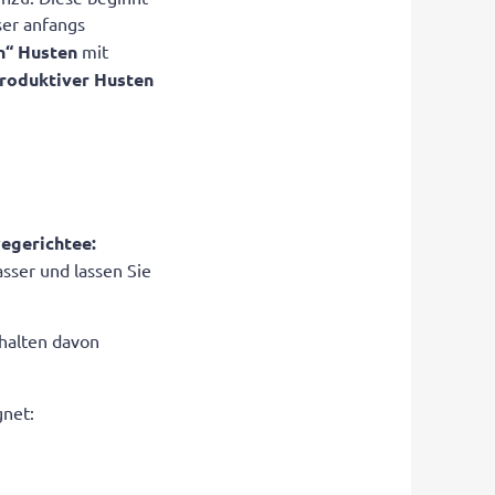
ser anfangs
n“ Husten
mit
roduktiver Husten
egerichtee:
sser und lassen Sie
rhalten davon
gnet: