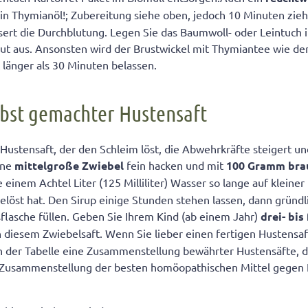
ein Thymianöl!; Zubereitung siehe oben, jedoch 10 Minuten zieh
sert die Durchblutung. Legen Sie das Baumwoll- oder Leintuch
ut aus. Ansonsten wird der Brustwickel mit Thymiantee wie de
t länger als 30 Minuten belassen.
lbst gemachter Hustensaft
Hustensaft, der den Schleim löst, die Abwehrkräfte steigert un
ine
mittelgroße Zwiebel
fein hacken und mit
100 Gramm
br
 einem Achtel Liter (125 Milliliter) Wasser so lange auf kleine
gelöst hat. Den Sirup einige Stunden stehen lassen, dann gründ
sflasche füllen. Geben Sie Ihrem Kind (ab einem Jahr)
drei- bis
 diesem Zwiebelsaft. Wenn Sie lieber einen fertigen Hustensa
in der Tabelle eine Zusammenstellung bewährter Hustensäfte, d
e Zusammenstellung der besten homöopathischen Mittel gegen 