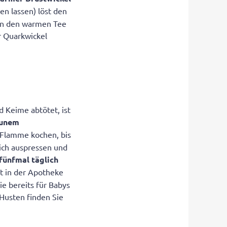
en lassen) löst den
 in den warmen Tee
r Quarkwickel
d Keime abtötet, ist
aunem
r Flamme kochen, bis
lich auspressen und
 fünfmal
täglich
ft in der Apotheke
ie bereits für Babys
Husten finden Sie