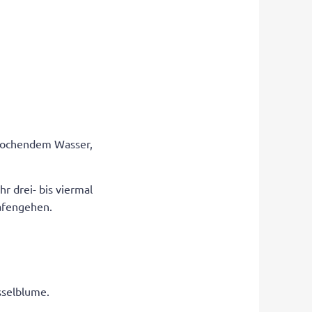
) kochendem Wasser,
r drei- bis viermal
afengehen.
sselblume.