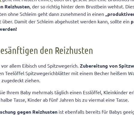
en
Reizhusten
, der so richtig hinter dem Brustbein wehtut. Die
eln“ Schritt für Schritt
ten ohne Schleim geht dann zunehmend in einen
„produktive
um Quarkwickel bei Husten
 über. Damit der Schleim abgehustet werden kann, sollte ein
p
t gemachter Hustensaft
 werden!
besänftigen den Reizhusten
 vor allem Eibisch und Spitzwegerich.
Zubereitung von Spitzw
en Teelöffel Spitzwegerichblätter mit einem Becher heißem Wa
 zugedeckt ziehen.
ie Ihrem Baby mehrmals täglich einen Esslöffel, Kleinkinder e
 halbe Tasse, Kinder ab fünf Jahren bis zu viermal eine Tasse.
schung gegen Reizhusten
ist ebenfalls bereits für Babys geei