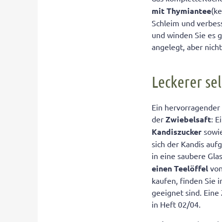
mit Thymiantee
(k
Schleim und verbes
und winden Sie es g
angelegt, aber nich
Leckerer se
Ein hervorragender 
der
Zwiebelsaft
: E
Kandiszucker
sowie
sich der Kandis auf
in eine saubere Gla
einen Teelöffel
von
kaufen, finden Sie 
geeignet sind. Ein
in Heft 02/04.