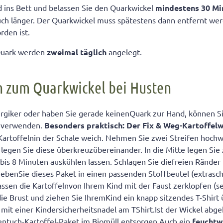
d ins Bett und belassen Sie den Quarkwickel
mindestens 30 Mi
uch länger. Der Quarkwickel muss spätestens dann entfernt we
rden ist.
 Quark werden
zweimal täglich
angelegt.
n zum Quarkwickel bei Husten
llergiker oder haben Sie gerade keinenQuark zur Hand, können 
lnverwenden.
Besonders praktisch: Der Fix & Weg-
Kartoffelw
 Kartoffelnin der Schale weich. Nehmen Sie zwei Streifen hoch
 legen Sie diese überkreuzübereinander. In die Mitte legen Sie 
5 bis 8 Minuten auskühlen lassen. Schlagen Sie diefreien Rände
iebenSie dieses Paket in einen passenden Stoffbeutel (extrasch
ssen die Kartoffelnvon Ihrem Kind mit der Faust zerklopfen (se
die Brust und ziehen Sie IhremKind ein knapp sitzendes T-Shirt 
mit einer Kindersicherheitsnadel am TShirt.Ist der Wickel abge
ntuch-Kartoffel-Paket im Biomüll entsorgen.Auch ein
feuchtw