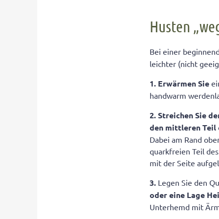
Husten „weg
Bei einer beginnend
leichter (nicht geei
1.
Erwärmen Sie
e
handwarm werdenlass
2.
Streichen Sie d
den mittleren
Teil
Dabei am Rand oben
quarkfreien Teil de
mit der Seite aufgel
3.
Legen Sie den Qua
oder eine
Lage He
Unterhemd mit Ärme