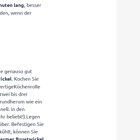
nuten lang
, besser
rden, wenn der
Sie genauso gut
ickel
. Kochen Sie
wertigeKüchenrolle
zwei bis drei
r rundherum wie ein
nell: in den
hr beliebt!).Legen
über. Befestigen Sie
kühlt, können Sie
armer Brustwickel