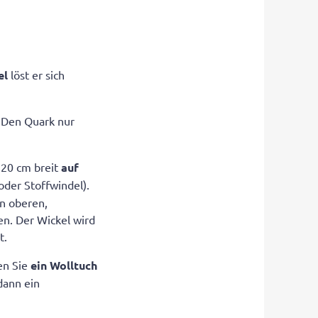
el
löst er sich
. Den Quark nur
s 20 cm breit
auf
 oder Stoffwindel).
en oberen,
en. Der Wickel wird
t.
en Sie
ein Wolltuch
dann ein