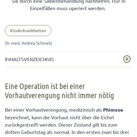
Sie durch eine Salbenbehandlung nachhelfen. Nur in
Einzelfällen muss operiert werden.
Kinderkrankheiten
Dr. med. Andrea Schmelz
INHALTSVERZEICHNIS
Eine Operation ist bei einer Vorhautverengung nicht
immer nötig
Eine Operation ist bei einer
Vorhautverengung nicht immer nötig
Es wird immer noch zu schnell operiert
Wann ist eine Operation unumgänglich?
Bei einer Vorhautverengung, medizinisch als
Phimose
bezeichnet, kann die Vorhaut nicht über die Eichel
zurückgestreift werden. Dieser Zustand gilt bis zum
dritten Geburtstag als normal. In den ersten zwei bis drei