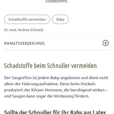
Schadstoffe.
Schadstoffe vermeiden
Baby
Dr. med. Andrea Schmelz
INHALTSVERZEICHNIS
Schadstoffe beim Schnuller vermeiden
Schadstoffe beim Schnuller vermeiden
Sollte der Schnuller für Ihr Baby aus Latex oder Silikon
sein?
Der Saugreflex ist jedem Baby angeboren und dient nicht
Welche Form sollte der Schnuller haben, um
allein der Nahrungsaufnahme. Denn beim Nuckeln
Zahnschäden bei Ihrem Baby vorzubeugen?
produziert der Körper Hormone, die beruhigend wirken –
und Saugen kann sogar die Verdauung fördern.
Gefährlich für Ihr Baby: Manche Schnuller geben
Schadstoffe ab
Schnuller-Hygiene für Ihr Baby ist ganz wichtig
Sollte der Schnuller für Ihr Baby aus Latex