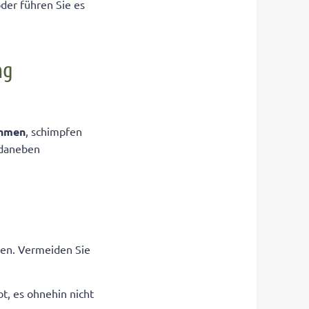
oder führen Sie es
ng
ehmen
, schimpfen
 „daneben
ben. Vermeiden Sie
t, es ohnehin nicht