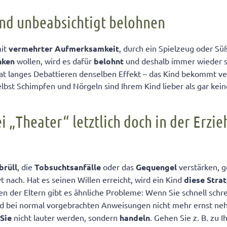
sche Anweisungen geben
Kind unbeabsichtigt belohnen
mit
vermehrter Aufmerksamkeit
, durch ein Spielzeug oder S
nken
wollen, wird es dafür
belohnt
und deshalb immer wieder s
at langes Debattieren denselben Effekt – das Kind bekommt v
lbst Schimpfen und Nörgeln sind Ihrem Kind lieber als gar ke
ei „Theater“ letztlich doch in der Erzi
brüll
, die
Tobsuchtsanfälle
oder das
Gequengel
verstärken, 
 nach. Hat es seinen Willen erreicht, wird ein Kind
diese Stra
ten der Eltern gibt es ähnliche Probleme: Wenn Sie schnell schr
bald bei normal vorgebrachten Anweisungen nicht mehr ernst n
 Sie
nicht lauter werden, sondern
handeln
. Gehen Sie z. B. zu 