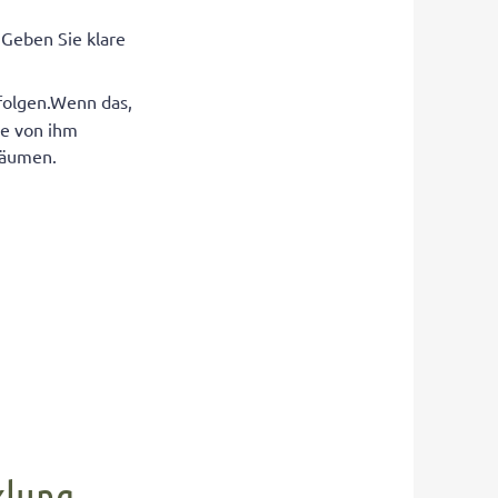
 Geben Sie klare
folgen.Wenn das,
ie von ihm
fräumen.
klung