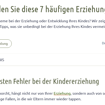
FÜR KINDER
cht unter Geschwistern
n Kinder ein Handy?
Übernachten bei Oma und Opa
Kinderpass beantragen
en Sie diese 7 häufigen Erziehun
chtig auf das Baby
men lernen
ersucht
Selbstvertrauen fördern
Reiseapotheke für Kinder
leme bei der Erziehung oder Entwicklung Ihres Kindes? Wir zei
isterpositionen
ungen fürs Wohnzimmer
 mit dem Smartphone
Teamplayer
Flugreise mit Baby
Tipps, was sie unbedingt bei der Erziehung Ihres Kindes vermei
ät unter Geschwistern
unden
 und Konsumerziehung
Selbstbewusstsein fördern
Urlaubsbudget
 Bedürfnisse eingehen
r Kinder
Starkes Mädchen erziehen
D
klung
NIS
n Fehler bei der Kindererziehung
gsten Fehler bei der Kindererziehung
 unbeabsichtigt belohnen
„Theater“ letztlich doch in der Erziehung nachgeben
horcht, hängt nicht nur von Ihrer
Erziehung
, sondern auch von 
ige Fallen, in die wir Eltern immer wieder tappen.
ünschtes Verhalten in der Entwicklung übersehen