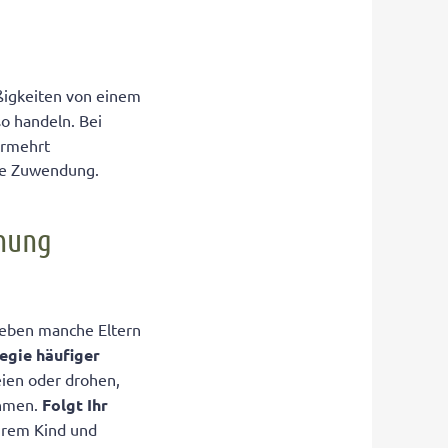
üßigkeiten von einem
o handeln. Bei
ermehrt
ine Zuwendung.
ehung
geben manche Eltern
tegie häufiger
eien oder drohen,
ehmen.
Folgt Ihr
Ihrem Kind und