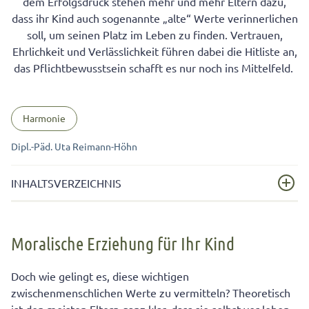
dem Erfolgsdruck stehen mehr und mehr Eltern dazu,
dass ihr Kind auch sogenannte „alte“ Werte verinnerlichen
soll, um seinen Platz im Leben zu finden. Vertrauen,
Ehrlichkeit und Verlässlichkeit führen dabei die Hitliste an,
das Pflichtbewusstsein schafft es nur noch ins Mittelfeld.
Harmonie
Dipl.-Päd. Uta Reimann-Höhn
INHALTSVERZEICHNIS
Moralische Erziehung für Ihr Kind
Moralische Erziehung für Ihr Kind
Lüge ist nicht gleich Lüge
Werte und Moral: Heuchelei ist niemandem fremd
Doch wie gelingt es, diese wichtigen
zwischenmenschlichen Werte zu vermitteln? Theoretisch
5 Tipps Kindererziehung in Sachen Ehrlichkeit