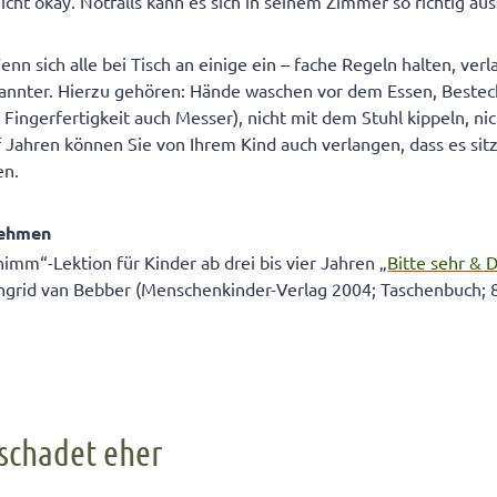
nicht okay. Notfalls kann es sich in seinem Zimmer so richtig a
nn sich alle bei Tisch an einige ein – fache Regeln halten, verl
annter. Hierzu gehören: Hände waschen vor dem Essen, Besteck
 Fingerfertigkeit auch Messer), nicht mit dem Stuhl kippeln, n
 Jahren können Sie von Ihrem Kind auch verlangen, dass es sitze
en.
nehmen
mm“-Lektion für Kinder ab drei bis vier Jahren „
Bitte sehr & 
Ingrid van Bebber (Menschenkinder-Verlag 2004; Taschenbuch; 
 schadet eher