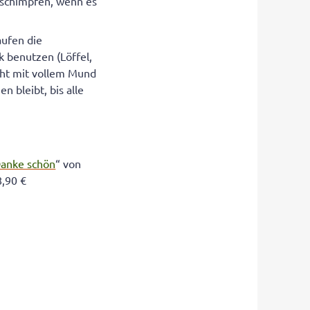
usschimpfen, wenn es
aufen die
 benutzen (Löffel,
icht mit vollem Mund
n bleibt, bis alle
Danke schön
“ von
8,90 €