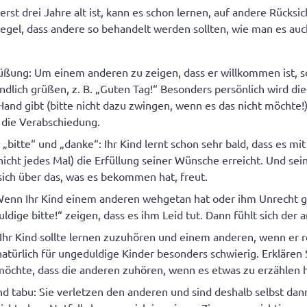
erst drei Jahre alt ist, kann es schon lernen, auf andere Rücks
tregel, dass andere so behandelt werden sollten, wie man es auc
ßung: Um einem anderen zu zeigen, dass er willkommen ist, sol
ndlich grüßen, z. B. „Guten Tag!“ Besonders persönlich wird d
Hand gibt (bitte nicht dazu zwingen, wenn es das nicht möchte!).
r die Verabschiedung.
„bitte“ und „danke“: Ihr Kind lernt schon sehr bald, dass es mit
icht jedes Mal) die Erfüllung seiner Wünsche erreicht. Und se
sich über das, was es bekommen hat, freut.
Wenn Ihr Kind einem anderen wehgetan hat oder ihm Unrecht g
ldige bitte!“ zeigen, dass es ihm Leid tut. Dann fühlt sich der 
Ihr Kind sollte lernen zuzuhören und einem anderen, wenn er r
t natürlich für ungeduldige Kinder besonders schwierig. Erklären
 möchte, dass die anderen zuhören, wenn es etwas zu erzählen h
d tabu: Sie verletzen den anderen und sind deshalb selbst dan