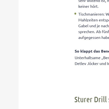
sehr wütend ist, 
keiner hört.
Tischmanieren: We
Mahlzeiten entsp
Gabel und je nach
sprechen. Ab fünf
aufgegessen hab
So klappt das Be
Unterhaltsame „Beni
Detlev Jöcker und 
Sturer Drill