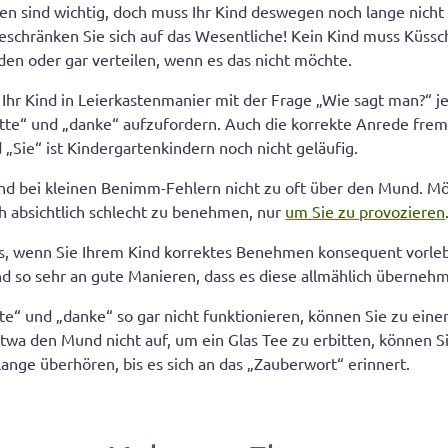
 sind wichtig, doch muss Ihr Kind deswegen noch lange nicht
eschränken Sie sich auf das Wesentliche! Kein Kind muss Küss
n oder gar verteilen, wenn es das nicht möchte.
, Ihr Kind in Leierkastenmanier mit der Frage „Wie sagt man?“ 
tte“ und „danke“ aufzufordern. Auch die korrekte Anrede fre
Sie“ ist Kindergartenkindern noch nicht geläufig.
ind bei kleinen Benimm-Fehlern nicht zu oft über den Mund. M
ch absichtlich schlecht zu benehmen, nur
um Sie zu provozieren
es, wenn Sie Ihrem Kind korrektes Benehmen konsequent vorleb
nd so sehr an gute Manieren, dass es diese allmählich überneh
tte“ und „danke“ so gar nicht funktionieren, können Sie zu einem
wa den Mund nicht auf, um ein Glas Tee zu erbitten, können Si
lange überhören, bis es sich an das „Zauberwort“ erinnert.