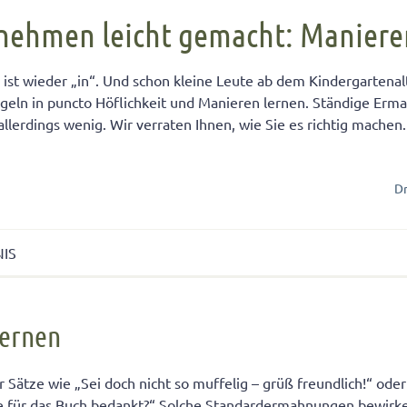
FÜR KINDER
cht unter Geschwistern
n Kinder ein Handy?
Übernachten bei Oma und Opa
Kinderpass beantragen
nehmen leicht gemacht: Manieren
chtig auf das Baby
men lernen
ersucht
Selbstvertrauen fördern
Reiseapotheke für Kinder
st wieder „in“. Und schon kleine Leute ab dem Kindergartenal
isterpositionen
ungen fürs Wohnzimmer
 mit dem Smartphone
Teamplayer
Flugreise mit Baby
geln in puncto Höflichkeit und Manieren lernen. Ständige Er
ät unter Geschwistern
unden
 und Konsumerziehung
Selbstbewusstsein fördern
Urlaubsbudget
allerdings wenig. Wir verraten Ihnen, wie Sie es richtig machen
 Bedürfnisse eingehen
r Kinder
Starkes Mädchen erziehen
Dr
NIS
nen
ernen
men ist es nie zu früh
on Kindergartenkinder lernen
 Sätze wie „Sei doch nicht so muffelig – grüß freundlich!“ oder
e für das Buch bedankt?“ Solche Standardermahnungen bewirken
hadet eher