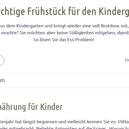
FÜR KINDER
cht unter Geschwistern
n Kinder ein Handy?
Übernachten bei Oma und Opa
Kinderpass beantragen
ichtige Frühstück für den Kinder
chtig auf das Baby
men lernen
ersucht
Selbstvertrauen fördern
Reiseapotheke für Kinder
us dem Kindergarten und bringt wieder eine voll Brotdose mit, 
isterpositionen
ungen fürs Wohnzimmer
 mit dem Smartphone
Teamplayer
Flugreise mit Baby
t mochte? Sie möchten aber keine Süßigkeiten mitgeben, damit I
ät unter Geschwistern
unden
 und Konsumerziehung
Selbstbewusstsein fördern
Urlaubsbudget
So lösen Sie das Ess-Problem!
 Bedürfnisse eingehen
r Kinder
Starkes Mädchen erziehen
Dr
NIS
ung für Kinder
ährung für Kinder
ks ernährt sich Ihr Kind im Kindergarten gesund
tück im Kindergarten: Vermeiden Sie, Süßigkeiten mitzugeben!
enjahr hat längst begonnen und vielleicht kennen Sie es: Mitta
eder mitgebracht. Beliebte Antworten auf die Frage: „Warum h