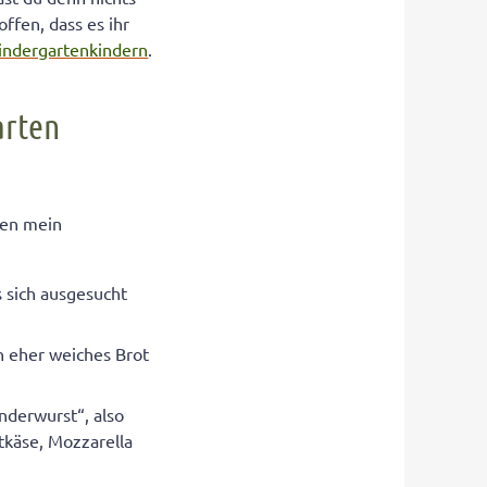
offen, dass es ihr
indergartenkindern
.
arten
enen mein
s sich ausgesucht
en eher weiches Brot
inderwurst“, also
tkäse, Mozzarella