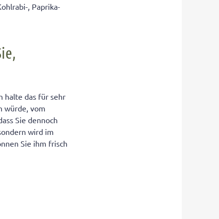
hlrabi-, Paprika-
ie,
h halte das für sehr
en würde, vom
 dass Sie dennoch
 sondern wird im
önnen Sie ihm frisch