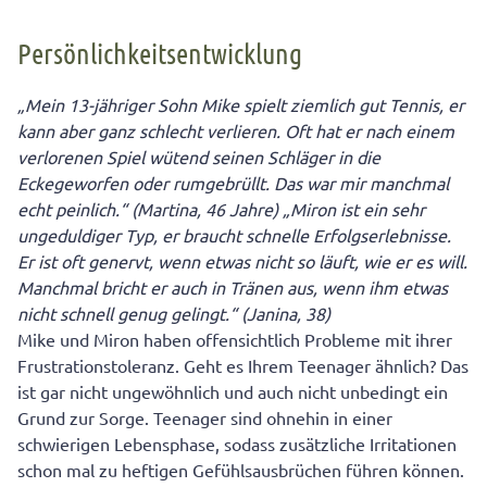
Persönlichkeitsentwicklung
Persönlichkeitsentwicklung
Frustrationstoleranz: Definition, Funktion und Grenzen
12 mögliche Anzeichen für eine geringe
„Mein 13-jähriger Sohn Mike spielt ziemlich gut Tennis, er
Frustrationstoleranz Ihres Teenagers:
kann aber ganz schlecht verlieren. Oft hat er nach einem
verlorenen Spiel wütend seinen Schläger in die
3 Tipps: Das sollten Sie tun, wenn Ihr Kind enttäuscht
Eckegeworfen oder rumgebrüllt. Das war mir manchmal
oder frustriert ist
echt peinlich.“ (Martina, 46 Jahre) „Miron ist ein sehr
5 Tipps: So fördern Sie die Frustrationstoleranz Ihres
ungeduldiger Typ, er braucht schnelle Erfolgserlebnisse.
Teenagers
Er ist oft genervt, wenn etwas nicht so läuft, wie er es will.
Manchmal bricht er auch in Tränen aus, wenn ihm etwas
nicht schnell genug gelingt.“ (Janina, 38)
Mike und Miron haben offensichtlich Probleme mit ihrer
Frustrationstoleranz. Geht es Ihrem Teenager ähnlich? Das
ist gar nicht ungewöhnlich und auch nicht unbedingt ein
Grund zur Sorge. Teenager sind ohnehin in einer
schwierigen Lebensphase, sodass zusätzliche Irritationen
schon mal zu heftigen Gefühlsausbrüchen führen können.