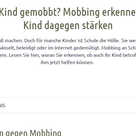
FÜR KINDER
cht unter Geschwistern
n Kinder ein Handy?
Übernachten bei Oma und Opa
Kinderpass beantragen
 Kind gemobbt? Mobbing erkenne
chtig auf das Baby
men lernen
ersucht
Selbstvertrauen fördern
Reiseapotheke für Kinder
Kind dagegen stärken
isterpositionen
ungen fürs Wohnzimmer
 mit dem Smartphone
Teamplayer
Flugreise mit Baby
ät unter Geschwistern
unden
 und Konsumerziehung
Selbstbewusstsein fördern
Urlaubsbudget
aß machen. Doch für manche Kinder ist Schule die Hölle. Sie w
 Bedürfnisse eingehen
r Kinder
Starkes Mädchen erziehen
änselt, beleidigt oder im Internet gedemütigt. Mobbing an Schu
em. Lesen Sie hier, woran Sie erkennen, ob auch Ihr Kind betrof
ihm jetzt helfen können.
NIS
gegen Mobbing
en gegen Mobbing
unterscheidet man zwei Typen von Mobbing