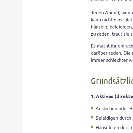
Auf diese Alarm
Jeden Abend, wenn d
kann nicht einschla
Gründe für Mo
hänseln, beleidigen
Bach-Blüten stä
zu reden, traut sie s
Was Sie noch t
Es macht ihr einfac
Was Ihr Kind se
darüber reden. Die 
immer schlechter we
Grundsätzli
1. Aktives (direkt
Auslachen oder B
Beleidigen durch
Hänseleien durch