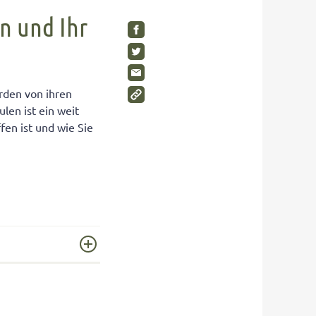
SHOP
Visuelle Wahrnehmung
Schimmelpilze im Kinderzimmer
n und Ihr
Gleichgewichtsgefühl fördern
Wohnen Sie gesund?
Umweltbewusstsein bei Kindern
Gesunde Möbel
Wahrnehmungstörungen
Rückzugsräume für Kinder
erden von ihren
Auditive Wahrnehmungsstörung
len ist ein weit
fen ist und wie Sie
SHOP
SHOP
SHOP