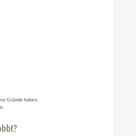
ere Gründe haben.
n.
obbt?