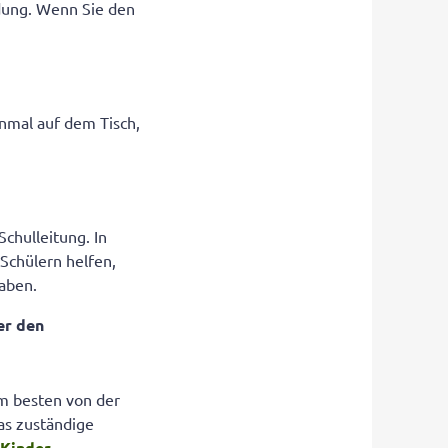
dung. Wenn Sie den
inmal auf dem Tisch,
chulleitung. In
 Schülern helfen,
haben.
er den
am besten von der
das zuständige
Kinder-