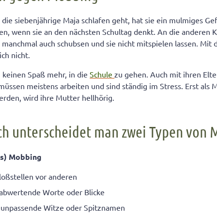
signale sollten Sie achten
ie siebenjährige Maja schlafen geht, hat sie ein mulmiges Gef
fen, wenn sie an den nächsten Schultag denkt. An die anderen K
bbing: Warum wird mein Kind gemobbt?
, manchmal auch schubsen und sie nicht mitspielen lassen. Mit 
rken die Seele Ihres Kindes
ich nicht.
un können, wenn Ihr Kind gemobbt wird
h keinen Spaß mehr, in die
Schule
zu gehen. Auch mit ihren Elte
lbst tun kann
müssen meistens arbeiten und sind ständig im Stress. Erst als 
rden, wird ihre Mutter hellhörig.
ch unterscheidet man zwei Typen von
es) Mobbing
loßstellen vor anderen
 abwertende Worte oder Blicke
 unpassende Witze oder Spitznamen