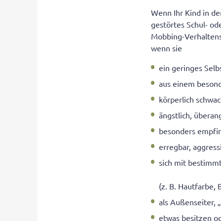
Wenn Ihr Kind in de
gestörtes Schul- o
Mobbing-Verhaltens
wenn sie
ein geringes Sel
aus einem beson
körperlich schwac
ängstlich, überan
besonders empfind
erregbar, aggress
sich mit bestimm
(z. B. Hautfarbe,
als Außenseiter, 
etwas besitzen od