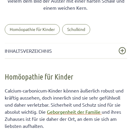
vielem dem Bild der Auster mit einer harten Schale und
einem weichen Kern.
Homöopathie für Kinder
Schulkind
INHALTSVERZEICHNIS
Homöopathie für Kinder
Homöopathie für Kinder
Calcium-Carbonicum-Kind: Schon als Baby geht alles
etwas langsamer
Calcium-carbonicum-Kinder können äußerlich robust und
Freundlich, ruhig, aber dickköpfig: So ist das Calcium-
kräftig aussehen, doch innerlich sind sie sehr gefühlvoll
carbonicum-Kind
und daher verletzbar. Sicherheit und Schutz sind für sie
absolut wichtig. Die
Geborgenheit der Familie
und ihres
Anwendung und Dosierung von Calcium carbonicum
Zuhauses ist für sie daher der Ort, an dem sie sich am
liebsten aufhalten.